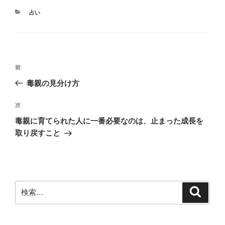
カ
占い
テ
ゴ
リ
ー
投
前
前
稿
の
毒親の見分け方
ナ
投
ビ
稿
次
次
ゲ
の
毒親に育てられた人に一番必要なのは、止まった成長を
投
ー
取り戻すこと
稿
シ
ョ
ン
検
検
索
索: