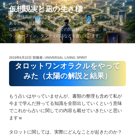
コ
仮想現実と凪の生き様
ン
この世は高次元のコンピューターの中のシミュレーション世界で
テ
あるという仮想現実、シミュレーション仮説についての話を中心
ン
に凪の恩恵、潜在意識、すべての問題解決法、園芸、振り子、ト
ツ
ランサーフィン、タフティの話などを書いています。
へ
ス
キ
投
2019年6月22日
投稿者:
UNIVERSAL LIVING SPIRIT
ッ
稿
タロットワンオラクルをやって
プ
日:
みた（太陽の解説と結果）
もう占いはやっていませんが、書類の整理も含めて私が
今まで学んだ持ってる知識を全部出していくという意味
でこれから占いに関しての内容も載せていきたいと思い
ますｗ
タロットに関しては、実際にどんなことが起きたのか？