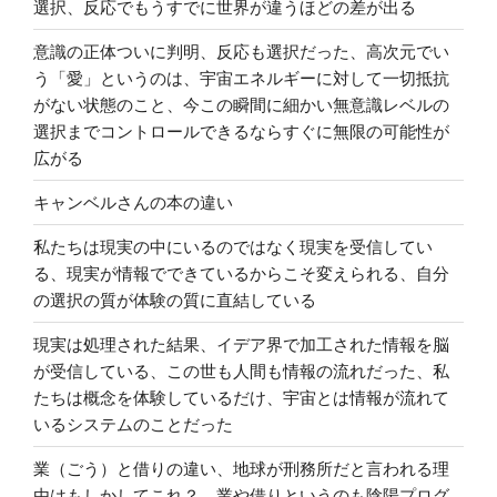
選択、反応でもうすでに世界が違うほどの差が出る
意識の正体ついに判明、反応も選択だった、高次元でい
う「愛」というのは、宇宙エネルギーに対して一切抵抗
がない状態のこと、今この瞬間に細かい無意識レベルの
選択までコントロールできるならすぐに無限の可能性が
広がる
キャンベルさんの本の違い
私たちは現実の中にいるのではなく現実を受信してい
る、現実が情報でできているからこそ変えられる、自分
の選択の質が体験の質に直結している
現実は処理された結果、イデア界で加工された情報を脳
が受信している、この世も人間も情報の流れだった、私
たちは概念を体験しているだけ、宇宙とは情報が流れて
いるシステムのことだった
業（ごう）と借りの違い、地球が刑務所だと言われる理
由はもしかしてこれ？、業や借りというのも陰陽プログ