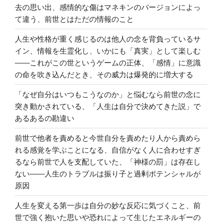
去の思い出、感情的な傷はマネキンのバージョンによっ
て違う、前世とはただの情報のこと
人生や性格が重く感じるのは他人の念を背負っているサ
イン、情報を生霊化し、いかにも「真実」として楽しむ
――これがこの世というゲームの正体、「感情」に意識
の命を吹き込んだとき、その威力は爆発的に増大する
「なぜ自分はいつもこうなのか」と悩むなら前世の念に
突き動かされている、「人生は自分で決めてきた説」で
あるあるの勘違い
前世で他者を責めると今世自分を責めたり人から責めら
れる感覚を学ぶことになる、自信がなく人に合わせすぎ
るなら前世で人を支配していた、「神様の罰」は存在し
ない――人生のトラブルは振り子と過剰ポテンシャルが
原因
人生を変える第一歩は自分の妙な反応に気づくこと、前
世で強く抱いた思いや恐れによって生じたエネルギーの