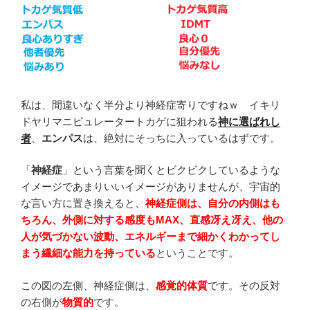
私は、間違いなく半分より神経症寄りですねｗ イキリ
ドヤリマニピュレータートカゲに狙われる
神に選ばれし
者
、
エンパス
は、絶対にそっちに入っているはずです。
「
神経症
」という言葉を聞くとビクビクしているような
イメージであまりいいイメージがありませんが、宇宙的
な言い方に置き換えると、
神経症側は、自分の内側はも
ちろん、外側に対する感度もMAX、直感冴え冴え、他の
人が気づかない波動、エネルギーまで細かくわかってし
まう繊細な能力を持っている
ということです。
この図の左側、神経症側は、
感覚的
体質
です。その反対
の右側が
物質的
です。