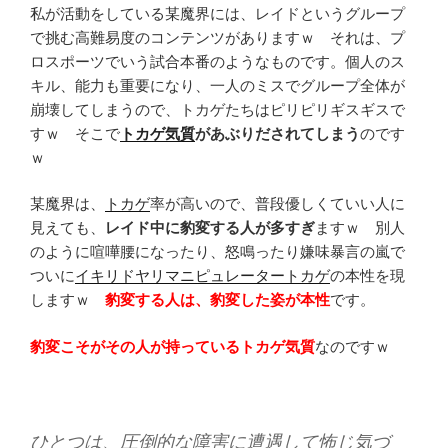
私が活動をしている某魔界には、レイドというグループ
で挑む高難易度のコンテンツがありますｗ それは、プ
ロスポーツでいう試合本番のようなものです。個人のス
キル、能力も重要になり、一人のミスでグループ全体が
崩壊してしまうので、トカゲたちはピリピリギスギスで
すｗ そこで
トカゲ気質
があぶりだされてしまう
のです
ｗ
某魔界は、
トカゲ
率が高いので、普段優しくていい人に
見えても、
レイド中に豹変する人が多すぎ
ますｗ 別人
のように喧嘩腰になったり、怒鳴ったり嫌味暴言の嵐で
ついに
イキリドヤリマニピュレータートカゲ
の本性を現
しますｗ
豹変する人は、豹変した姿が本性
です。
豹変こそがその人が持っているトカゲ気質
なのですｗ
ひとつは、圧倒的な障害に遭遇して怖じ気づ