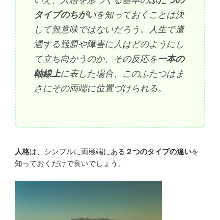
いえ、人格を形づくる基本の
ふたつの
タイプのちがい
を知っておくことは決
して無意味ではないだろう。人生で遭
遇する難題や障害に人はどのようにし
て立ち向かうのか、その反応を
一本の
軸線上
に表した場合、このふたつはま
さにその両端に位置づけられる。
人格
は、シンプルに両極端にある
２つのタイプの違い
を
知っておくだけで良いでしょう。