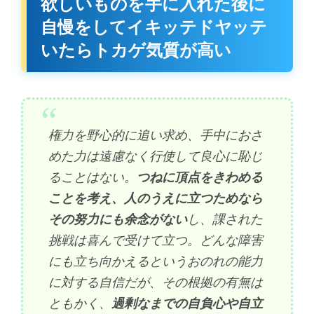
欲しいものを手に入れた後に
自慢をしてイキッテドヤッテ
いたらトカゲ気質が高い
権力を野心的に追い求め、手中におさ
めた力は遠慮なく行使して良心に恥じ
ることはない。
つねに頂点をきわめる
ことを考え、人のうえに立つためなら
その努力にも余念がない
し、課された
挑戦は喜んで受けて立つ。どんな障害
にも立ち向かえるというおのれの能力
に対する自信だが、その根拠の有無は
ともかく、
過剰なまでの自負心や自立