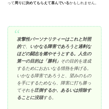
って
周りに決めてもらえて喜んでいる
かもしれません。
攻撃性パーソナリティーはこれと対照
的
で、
いかなる障害であろうと過剰な
ほどの闘志を燃やそうとする。人生の
第一の目的は「勝利」
その目的を達成
するためにおおいなる情熱を捧げる。
いかなる障害であろうと、望みのもの
を手にするためなら、障害に打ち勝っ
てそれを
圧倒するか、あるいは排除す
ることに没頭
する。