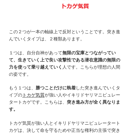
この２つが一本の軸線上で反対ということです。突き進
んでいくタイプは、２種類あります。
１つは、自分自神があって
無限の宝庫とつながってい
て、生きていく上で良い攻撃性である潜在意識の無限の
力を使って乗り越えていく
人です。こちらが理想の人間
の姿です。
もう１つは、
勝つことだけに執着
した突き進んでいくタ
イプの
トカゲ気質
が強い人やイキリドヤリマニピュレー
タートカゲです。こちらは、
突き進み方が全く異なりま
す。
トカゲ気質が強い人とイキリドヤリマニピュレータート
カゲは、決して命を守るためや正当な権利の主張で突き