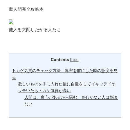
毒人間完全攻略本
他人を支配したがる人たち
Contents
[
hide
]
トカゲ気質のチェック方法 障害を前にした時の態度を見
る
欲しいものを手に入れた後に自慢をしてイキッテドヤ
ッテいたらトカゲ気質が高い
人間は、良心があるから悩む、良心がない人は悩ま
ない