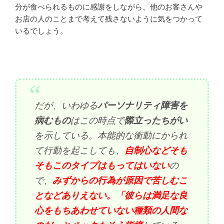
分が食べられるものに感謝をしながら、他のお客さんや
お店の人のことまで考えて残さないように気をつかって
いるでしょう。
だが、いわゆる
パーソナリティ障害を
病むもの
はこの時点で
際立ったちがい
を示している。本能的な衝動にかられ
て行動を起こしても、
自制心などそも
そもこのタイプはもってはいない
の
で、
みずからの行為が原因で苦しむこ
となどありえない。
「彼らは満足な良
心をもちあわせていない種類の人間な