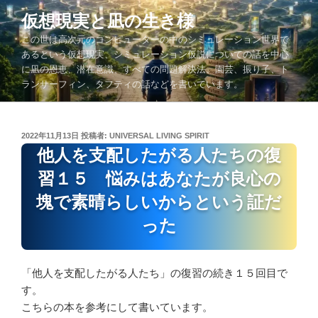
コ
仮想現実と凪の生き様
ン
この世は高次元のコンピューターの中のシミュレーション世界で
テ
あるという仮想現実、シミュレーション仮説についての話を中心
ン
に凪の恩恵、潜在意識、すべての問題解決法、園芸、振り子、ト
ツ
ランサーフィン、タフティの話などを書いています。
へ
ス
キ
投
2022年11月13日
投稿者:
UNIVERSAL LIVING SPIRIT
ッ
稿
他人を支配したがる人たちの復
プ
日:
習１５ 悩みはあなたが良心の
塊で素晴らしいからという証だ
った
「他人を支配したがる人たち」の復習の続き１５回目で
す。
こちらの本を参考にして書いています。