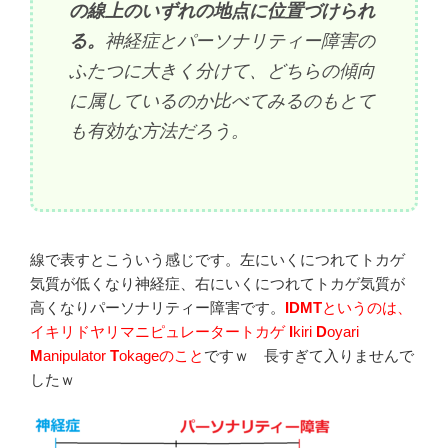
の線上のいずれの地点に位置づけられ
る。
神経症とパーソナリティー障害の
ふたつに大きく分けて、どちらの傾向
に属しているのか比べてみるのもとて
も有効な方法だろう。
線で表すとこういう感じです。左にいくにつれてトカゲ
気質が低くなり神経症、右にいくにつれてトカゲ気質が
高くなりパーソナリティー障害です。
IDMT
というのは、
イキリドヤリマニピュレータートカゲ
I
kiri
D
oyari
M
anipulator
T
okageのこと
ですｗ 長すぎて入りませんで
したｗ