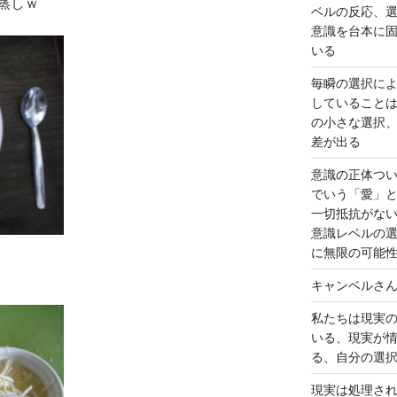
蒸しｗ
ベルの反応、
意識を台本に
いる
毎瞬の選択に
していること
の小さな選択
差が出る
意識の正体つ
でいう「愛」
一切抵抗がな
意識レベルの
に無限の可能
キャンベルさ
私たちは現実
いる、現実が
る、自分の選
現実は処理さ