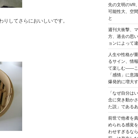
先の文明のVR
可能性大、空
と
わりしてさらにおいしいです。
週刊大衝撃、
方、過去の思
ョンによって
人生や性格が
るサイン、情
て楽しむ――
「感情」に意
爆発的に増大
「なぜ自分は
念に突き動か
た説」である
前世で他者を
められる感覚
わせすぎるな