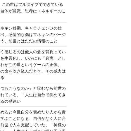
、この世はフルダイブでできている
間自体が意識、思考はエネルギーのこ
マネキン移動、キャラチェンジの仕
い出、感情的な傷はマネキンのバージ
違う、前世とはただの情報のこと
重く感じるのは他人の念を背負ってい
報を生霊化し、いかにも「真実」とし
これがこの世というゲームの正体、
識の命を吹き込んだとき、その威力は
する
いつもこうなのか」と悩むなら前世の
されている、「人生は自分で決めてき
あるの勘違い
責めると今世自分を責めたり人から責
を学ぶことになる、自信がなく人に合
ら前世で人を支配していた、「神様の