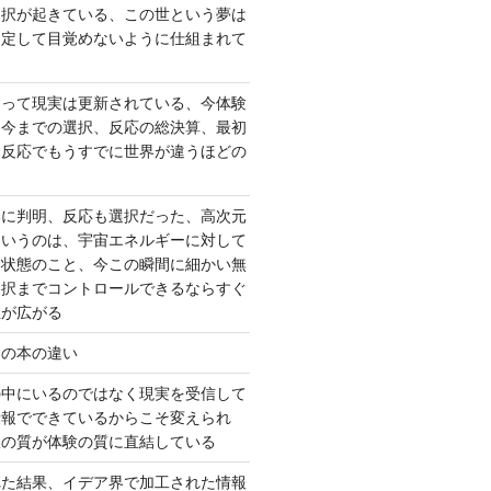
選択が起きている、この世という夢は
固定して目覚めないように仕組まれて
よって現実は更新されている、今体験
は今までの選択、反応の総決算、最初
、反応でもうすでに世界が違うほどの
いに判明、反応も選択だった、高次元
というのは、宇宙エネルギーに対して
い状態のこと、今この瞬間に細かい無
選択までコントロールできるならすぐ
性が広がる
んの本の違い
の中にいるのではなく現実を受信して
情報でできているからこそ変えられ
択の質が体験の質に直結している
れた結果、イデア界で加工された情報