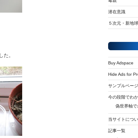
毒親
潜在意識
５次元・新地
した。
Buy Adspace
Hide Ads for 
サンプルペー
今の段階でわ
偽世界軸で
当サイトにつ
記事一覧