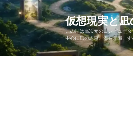
コ
ン
テ
仮想現実と凪
ン
この世は高次元のコンピュータ
ツ
中心に凪の恩恵、潜在意識、す
へ
ス
キ
ッ
プ