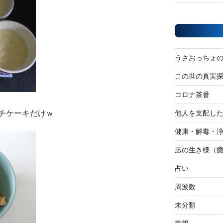
うさおっちょ
この世の真実
コロナ茶番
チケーキだけｗ
他人を支配し
健康・解毒・
凪の生き様（
占い
周波数
未分類