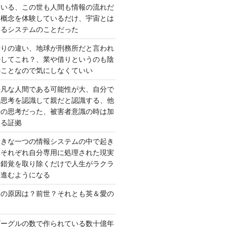
ている、この世も人間も情報の流れだ
は概念を体験しているだけ、宇宙とは
いるシステムのことだった
借りの違い、地球が刑務所だと言われ
かしてこれ？、業や借りというのも陰
のことなので気にしなくていい
平凡な人間である可能性が大、自分で
の思考を認識して親だと認識する、他
去の思考だった、被害者意識の時は加
いる証拠
大きな一つの情報システムの中で起き
はそれぞれ自分専用に処理された現実
、錯覚を取り除くだけで人生がラクラ
に進むようになる
さの原因は？前世？それとも英＆愛の
ゴーグルの数で作られている数十億年