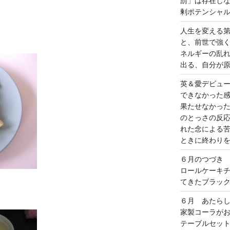
罰」は存在し
剰ポテンシャ
人生を変える
と、前世で強
ネルギーの乱
出る、自分が
英＆愛デビュ
できなかった
果たせなかっ
のとっさの反
れた念による
ときに終わり
６月のつづき
ロールケーキ
てきたブラッ
６月 あたら
家製コーラが
テーブルセッ