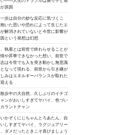
ない――人生のトラブルは振り子と過
ルが原因
第一歩は自分の妙な反応に気づくこ
く抱いた思いや恐れによって生じたエ
れが解消されていないと今世に影響が
原因という発想は幻想
ー、執着とは前世で終わらせることが
感情や昇華できなかった想い、前世で
た志は今世でも人を突き動かし無意識
応となって現れる、前世から引き継が
苦しみはエネルギーバランスが取れた
を迎える
 散歩中の大自然、久しぶりのイチゴ
チャンがおいしすぎてヤバイ、色づい
クカラントチャン
しいかぞくにじちゃんとろあたん、自
おいしすぎてヤバイ、ラグジュアリー
ト、ダメだったときこそ喜びましょう