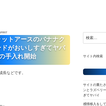
SPIRIT
検
ラットアースのバナナク
索:
ンドがおいしすぎてヤバ
の手入れ開始
サイト内検索
成長などです。
サイトの重た
ンとラズベリ
ぎてヤバイ
感情移入をし