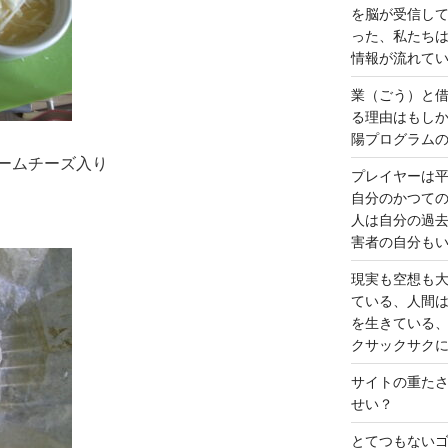
を脳が受信し
った、私たち
情報が流れて
業（ごう）と
る理由はもし
陽プログラム
ームチーズ入り
プレイヤーは
自分のかつて
人は自分の過
害者の自分も
現実も空想も
ている、人間
を生きている
クサックサク
サイトの重た
せい？
とてつもない