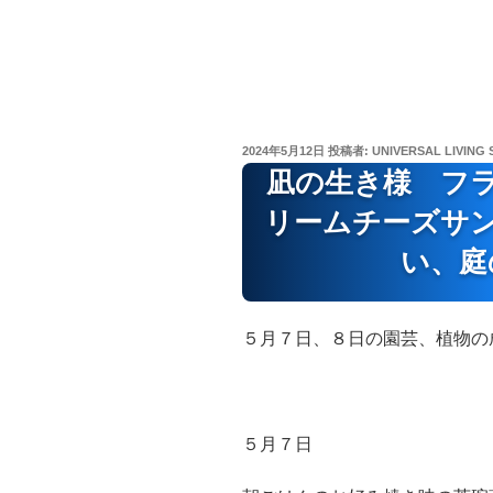
投
2024年5月12日
投稿者:
UNIVERSAL LIVING 
稿
凪の生き様 フ
日:
リームチーズサ
い、庭
５月７日、８日の園芸、植物の
５月７日