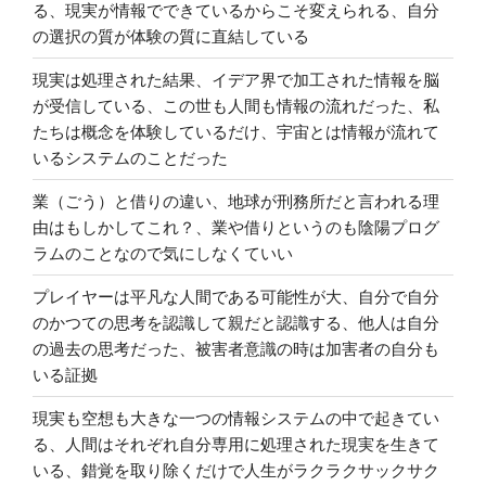
る、現実が情報でできているからこそ変えられる、自分
の選択の質が体験の質に直結している
現実は処理された結果、イデア界で加工された情報を脳
が受信している、この世も人間も情報の流れだった、私
たちは概念を体験しているだけ、宇宙とは情報が流れて
いるシステムのことだった
業（ごう）と借りの違い、地球が刑務所だと言われる理
由はもしかしてこれ？、業や借りというのも陰陽プログ
ラムのことなので気にしなくていい
プレイヤーは平凡な人間である可能性が大、自分で自分
のかつての思考を認識して親だと認識する、他人は自分
の過去の思考だった、被害者意識の時は加害者の自分も
いる証拠
現実も空想も大きな一つの情報システムの中で起きてい
る、人間はそれぞれ自分専用に処理された現実を生きて
いる、錯覚を取り除くだけで人生がラクラクサックサク