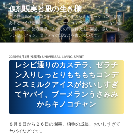
コ
仮想現実と凪の生き様
ン
この世は高次元のコンピューターの中のシミュレーション世界で
テ
あるという仮想現実、シミュレーション仮説についての話を中心
ン
に凪の恩恵、潜在意識、すべての問題解決法、園芸、振り子、ト
ツ
ランサーフィン、タフティの話などを書いています。
へ
ス
キ
投
2025年9月1日
投稿者:
UNIVERSAL LIVING SPIRIT
ッ
稿
レシピ通りのカステラ、ゼラチ
プ
日:
ン入りしっとりもちもちコンデ
ンスミルクアイスがおいしすぎ
てヤバイ、ブーメランうさみみ
からキノコチャン
８月８日から２６日の園芸、植物の成長、おいしすぎて
ヤバイなどです。