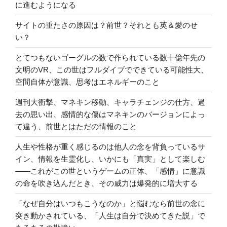
に進むようになる
サイトの重たさの原因は？前世？それとも英＆愛のせ
い？
とてつもないゴーグルの数で作られている数十億年先の
文明のVR、この世はフルダイブでできている可能性大、
空間自体が意識、思考はエネルギーのこと
週刊大衝撃、マネキン移動、キャラチェンジの仕方、過
去の思い出、感情的な傷はマネキンのバージョンによっ
て違う、前世とはただの情報のこと
人生や性格が重く感じるのは他人の念を背負っているサ
イン、情報を生霊化し、いかにも「真実」として楽しむ
――これがこの世というゲームの正体、「感情」に意識
の命を吹き込んだとき、その威力は爆発的に増大する
「なぜ自分はいつもこうなのか」と悩むなら前世の念に
突き動かされている、「人生は自分で決めてきた説」で