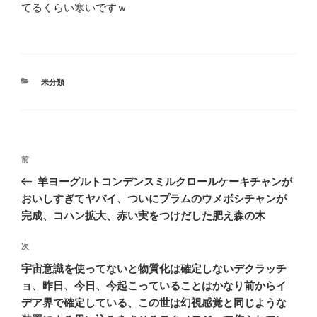
てるくらい寒いですｗ
カ
未分類
テ
ゴ
リ
ー
投
前
前
稿
の
羊ヨーグルトコンデンスミルクロールケーキチャンが
ナ
投
おいしすぎてヤバイ、ついにプラムのウメボシチャンが
ビ
稿
完成、コハン拡大、赤い実をつけだした肥え森の木
ゲ
次
次
ー
の
シ
宇宙意識を使ってないと物質化は確定しないデクラッチ
投
ョ、昨日、今日、今起こっていることはかなり前からイ
ョ
稿
デア界で確定している、この世は幻視感覚と同じような
ン