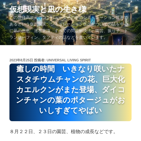
コ
仮想現実と凪の生き様
ン
この世は高次元のコンピューターの中のシミュレーション世界で
テ
あるという仮想現実、シミュレーション仮説についての話を中心
ン
に凪の恩恵、潜在意識、すべての問題解決法、園芸、振り子、ト
ツ
ランサーフィン、タフティの話などを書いています。
へ
ス
キ
投
2023年8月25日
投稿者:
UNIVERSAL LIVING SPIRIT
ッ
稿
癒しの時間 いきなり咲いたナ
プ
日:
スタチウムチャンの花、巨大化
カエルクンがまた登場、ダイコ
ンチャンの葉のポタージュがお
いしすぎてやばい
８月２２日、２３日の園芸、植物の成長などです。