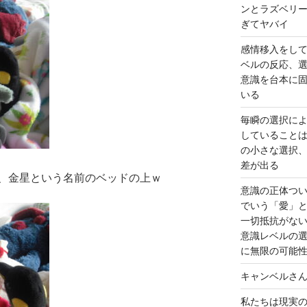
ンとラズベリ
ぎてヤバイ
感情移入をし
ベルの反応、
意識を台本に
いる
毎瞬の選択に
していること
の小さな選択
差が出る
、金星という名前のベッドの上ｗ
意識の正体つ
でいう「愛」
一切抵抗がな
意識レベルの
に無限の可能
キャンベルさ
私たちは現実