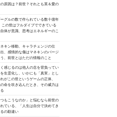
さの原因は？前世？それとも英＆愛の
ゴーグルの数で作られている数十億年
、この世はフルダイブでできている
間自体が意識、思考はエネルギーのこ
マネキン移動、キャラチェンジの仕
い出、感情的な傷はマネキンのバージ
違う、前世とはただの情報のこと
重く感じるのは他人の念を背負ってい
報を生霊化し、いかにも「真実」とし
これがこの世というゲームの正体、
識の命を吹き込んだとき、その威力は
する
いつもこうなのか」と悩むなら前世の
されている、「人生は自分で決めてき
あるの勘違い