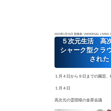
投
2023年1月15日
投稿者:
UNIVERSAL LIVING 
稿
５次元生活 高
日:
シャーク型クラ
された
１月４日から９日までの園芸、
１月４日
高次元の霊団様の金星会議