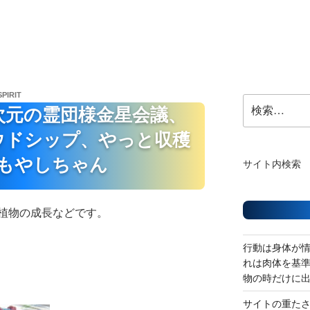
SPIRIT
検
次元の霊団様金星会議、
索:
ウドシップ、やっと収穫
もやしちゃん
サイト内検索
植物の成長などです。
行動は身体が
れは肉体を基
物の時だけに
サイトの重た