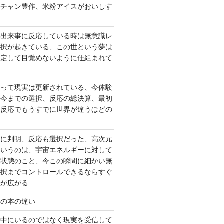
ーチャン豊作、米粉アイスがおいしす
て出来事に反応している時は無意識レ
選択が起きている、この世という夢は
固定して目覚めないように仕組まれて
よって現実は更新されている、今体験
は今までの選択、反応の総決算、最初
、反応でもうすでに世界が違うほどの
いに判明、反応も選択だった、高次元
というのは、宇宙エネルギーに対して
い状態のこと、今この瞬間に細かい無
選択までコントロールできるならすぐ
性が広がる
んの本の違い
の中にいるのではなく現実を受信して