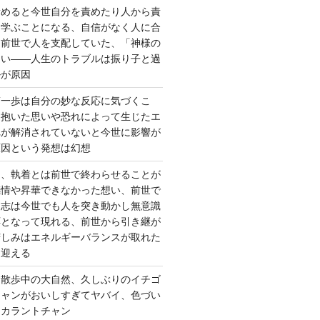
責めると今世自分を責めたり人から責
を学ぶことになる、自信がなく人に合
ら前世で人を支配していた、「神様の
ない――人生のトラブルは振り子と過
ルが原因
第一歩は自分の妙な反応に気づくこ
く抱いた思いや恐れによって生じたエ
れが解消されていないと今世に影響が
原因という発想は幻想
ー、執着とは前世で終わらせることが
感情や昇華できなかった想い、前世で
た志は今世でも人を突き動かし無意識
応となって現れる、前世から引き継が
苦しみはエネルギーバランスが取れた
を迎える
 散歩中の大自然、久しぶりのイチゴ
チャンがおいしすぎてヤバイ、色づい
クカラントチャン