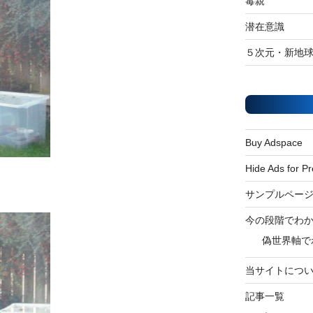
毒親
潜在意識
５次元・新地
Buy Adspace
Hide Ads for 
サンプルペー
今の段階でわ
偽世界軸で
当サイトにつ
記事一覧