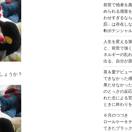
前世で他者を
められる感覚
わせすぎるな
罰」は存在し
剰ポテンシャ
人生を変える
と、前世で強
ネルギーの乱
出る、自分が
英＆愛デビュ
しょうか？
できなかった
果たせなかっ
のとっさの反
れた念による
ときに終わり
６月のつづき
ロールケーキ
てきたブラッ