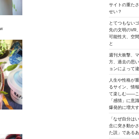
サイトの重た
せい？
とてつもない
ｗ
先の文明のVR
可能性大、空
と
週刊大衝撃、
方、過去の思
ョンによって
人生や性格が
るサイン、情
て楽しむ――
「感情」に意
爆発的に増大
「なぜ自分は
念に突き動か
た説」である