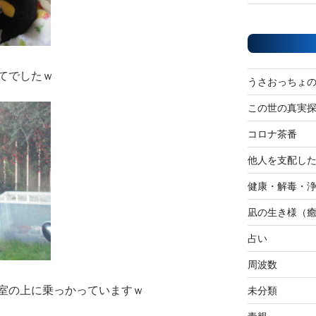
てでしたｗ
うさおっちょ
この世の真実
コロナ茶番
他人を支配し
健康・解毒・
凪の生き様（
占い
周波数
室の上に乗っかっていますｗ
未分類