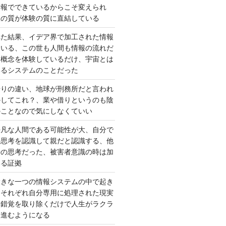
情報でできているからこそ変えられ
択の質が体験の質に直結している
れた結果、イデア界で加工された情報
ている、この世も人間も情報の流れだ
は概念を体験しているだけ、宇宙とは
いるシステムのことだった
借りの違い、地球が刑務所だと言われ
かしてこれ？、業や借りというのも陰
のことなので気にしなくていい
平凡な人間である可能性が大、自分で
の思考を認識して親だと認識する、他
去の思考だった、被害者意識の時は加
いる証拠
大きな一つの情報システムの中で起き
はそれぞれ自分専用に処理された現実
、錯覚を取り除くだけで人生がラクラ
に進むようになる