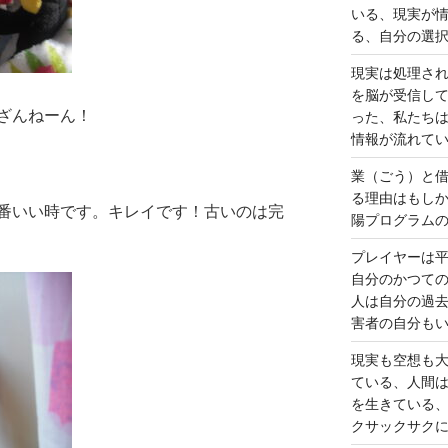
いる、現実が
る、自分の選
現実は処理さ
を脳が受信し
ざんねーん！
った、私たち
情報が流れて
業（ごう）と
る理由はもし
番いい時です。キレイです！古いのは完
陽プログラム
プレイヤーは
自分のかつて
人は自分の過
害者の自分も
現実も空想も
ている、人間
を生きている
クサックサク