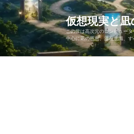
コ
ン
テ
仮想現実と凪
ン
この世は高次元のコンピュータ
ツ
中心に凪の恩恵、潜在意識、す
へ
ス
キ
ッ
プ