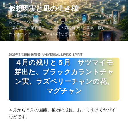
コ
仮想現実と凪の生き様
ン
この世は高次元のコンピューターの中のシミュレーション世界で
テ
あるという仮想現実、シミュレーション仮説についての話を中心
ン
に凪の恩恵、潜在意識、すべての問題解決法、園芸、振り子、ト
ツ
ランサーフィン、タフティの話などを書いています。
へ
ス
キ
投
2026年6月18日
投稿者:
UNIVERSAL LIVING SPIRIT
ッ
稿
４月の残りと５月 サツマイモ
プ
日:
芽出た、ブラックカラントチャ
ン実、ラズベリーチャンの花、
マグチャン
４月から５月の園芸、植物の成長、おいしすぎてヤバイ
などです。