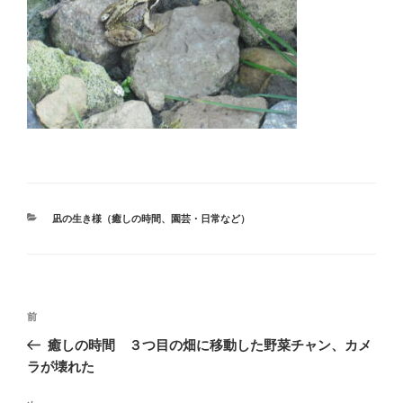
カ
凪の生き様（癒しの時間、園芸・日常など）
テ
ゴ
リ
ー
投
前
前
稿
の
癒しの時間 ３つ目の畑に移動した野菜チャン、カメ
ナ
投
ラが壊れた
ビ
稿