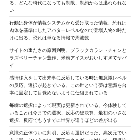
る、どんな時代になっても制限、制約からは逃れられな
い
行動は身体が情報システムから受け取った情報、恐れは
肉体を基準にしたアバターレベルなので登場人物の時だ
けに出る、恐れは単なる情報で周波数
サイトの重たさの原因判明、ブラックカラントチャンと
ラズベリーチャン豊作、米粉アイスがおいしすぎてヤバ
イ
感情移入をして出来事に反応している時は無意識レベル
の反応、選択が起きている、この世という夢は意識を台
本に固定して目覚めないように仕組まれている
毎瞬の選択によって現実は更新されている、今体験して
いることは今までの選択、反応の総決算、最初の小さな
選択、反応でもうすでに世界が違うほどの差が出る
意識の正体ついに判明、反応も選択だった、高次元でい