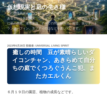
コ
仮想現実と凪の生き様
ン
この世は高次元のコンピューターの中のシミュレーション世界で
テ
あるという仮想現実、シミュレーション仮説についての話を中心
ン
に凪の恩恵、潜在意識、すべての問題解決法、園芸、振り子、ト
ツ
ランサーフィン、タフティの話などを書いています。
へ
ス
キ
投
2023年6月28日
投稿者:
UNIVERSAL LIVING SPIRIT
ッ
稿
癒しの時間 豆が素晴らしいダ
プ
日:
イコンチャン、あきらめて自分
ちの庭でくつろぐうんこ犯、ま
たカエルくん
６月１９日の園芸、植物の成長などです。