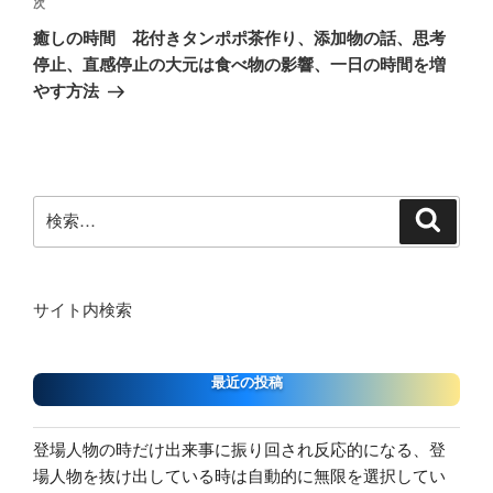
ゲ
次
次
の
ー
癒しの時間 花付きタンポポ茶作り、添加物の話、思考
投
シ
停止、直感停止の大元は食べ物の影響、一日の時間を増
稿
やす方法
ョ
ン
検
検
索
索:
サイト内検索
最近の投稿
登場人物の時だけ出来事に振り回され反応的になる、登
場人物を抜け出している時は自動的に無限を選択してい