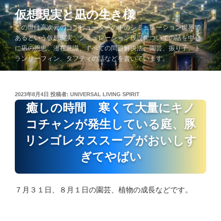
コ
仮想現実と凪の生き様
ン
この世は高次元のコンピューターの中のシミュレーション世界で
テ
あるという仮想現実、シミュレーション仮説についての話を中心
ン
に凪の恩恵、潜在意識、すべての問題解決法、園芸、振り子、ト
ツ
ランサーフィン、タフティの話などを書いています。
へ
ス
キ
投
2023年8月4日
投稿者:
UNIVERSAL LIVING SPIRIT
ッ
稿
癒しの時間 寒くて大量にキノ
プ
日:
コチャンが発生している庭、豚
リンゴレタススープがおいしす
ぎてやばい
７月３１日、８月１日の園芸、植物の成長などです。