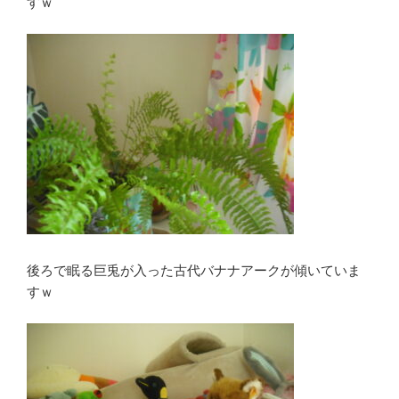
すｗ
後ろで眠る巨兎が入った古代バナナアークが傾いていま
すｗ