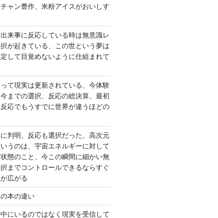
ーチャン豊作、米粉アイスがおいしす
て出来事に反応している時は無意識レ
選択が起きている、この世という夢は
固定して目覚めないように仕組まれて
よって現実は更新されている、今体験
は今までの選択、反応の総決算、最初
、反応でもうすでに世界が違うほどの
いに判明、反応も選択だった、高次元
というのは、宇宙エネルギーに対して
い状態のこと、今この瞬間に細かい無
選択までコントロールできるならすぐ
性が広がる
んの本の違い
の中にいるのではなく現実を受信して