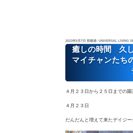
投
2023年5月7日
投稿者:
UNIVERSAL LIVING S
稿
癒しの時間 久
日:
マイチャンたち
４月２３日から２５日までの園
４月２３日
だんだんと増えて来たデイジー