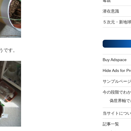
毒親
潜在意識
５次元・新地
うです。
Buy Adspace
Hide Ads for 
サンプルペー
今の段階でわ
偽世界軸で
当サイトにつ
記事一覧