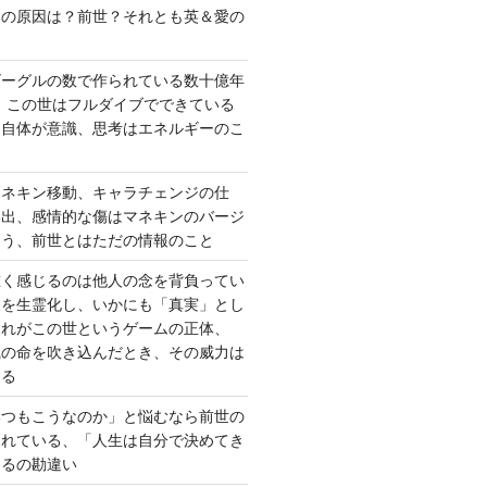
さの原因は？前世？それとも英＆愛の
ゴーグルの数で作られている数十億年
、この世はフルダイブでできている
間自体が意識、思考はエネルギーのこ
マネキン移動、キャラチェンジの仕
い出、感情的な傷はマネキンのバージ
違う、前世とはただの情報のこと
重く感じるのは他人の念を背負ってい
報を生霊化し、いかにも「真実」とし
これがこの世というゲームの正体、
識の命を吹き込んだとき、その威力は
する
いつもこうなのか」と悩むなら前世の
されている、「人生は自分で決めてき
あるの勘違い