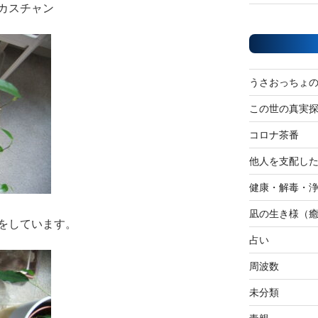
カスチャン
うさおっちょ
この世の真実
コロナ茶番
他人を支配し
健康・解毒・
凪の生き様（
をしています。
占い
周波数
未分類