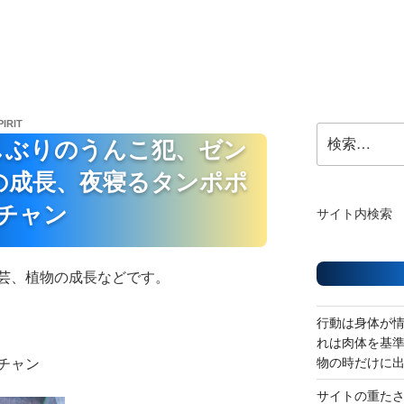
PIRIT
検
しぶりのうんこ犯、ゼン
索:
の成長、夜寝るタンポポ
チャン
サイト内検索
芸、植物の成長などです。
行動は身体が
れは肉体を基
物の時だけに
チャン
サイトの重た