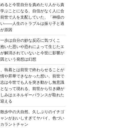
責めると今世自分を責めたり人から責
を学ぶことになる、自信がなく人に合
ら前世で人を支配していた、「神様の
ない――人生のトラブルは振り子と過
ルが原因
第一歩は自分の妙な反応に気づくこ
く抱いた思いや恐れによって生じたエ
れが解消されていないと今世に影響が
原因という発想は幻想
ー、執着とは前世で終わらせることが
感情や昇華できなかった想い、前世で
た志は今世でも人を突き動かし無意識
応となって現れる、前世から引き継が
苦しみはエネルギーバランスが取れた
を迎える
 散歩中の大自然、久しぶりのイチゴ
チャンがおいしすぎてヤバイ、色づい
クカラントチャン