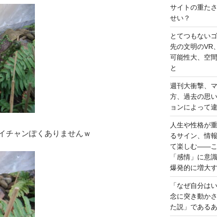
サイトの重た
せい？
とてつもない
先の文明のVR
可能性大、空
と
週刊大衝撃、
方、過去の思
ョンによって
人生や性格が
イチャンぽくありませんｗ
るサイン、情
て楽しむ――
「感情」に意
爆発的に増大
「なぜ自分は
念に突き動か
た説」である