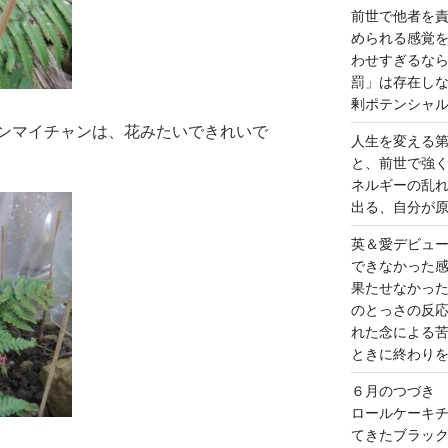
前世で他者を
められる感覚
わせすぎるな
罰」は存在し
剰ポテンシャ
ンマイチャンは、花みたいできれいで
人生を変える
と、前世で強
ネルギーの乱
出る、自分が
英＆愛デビュ
できなかった
果たせなかっ
のとっさの反
れた念による
ときに終わり
６月のつづき
ロールケーキ
てきたブラッ