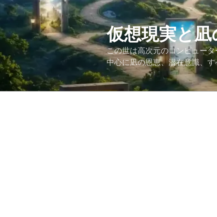
コ
ン
テ
仮想現実と凪
ン
この世は高次元のコンピュータ
ツ
中心に凪の恩恵、潜在意識、す
へ
ス
キ
ッ
プ