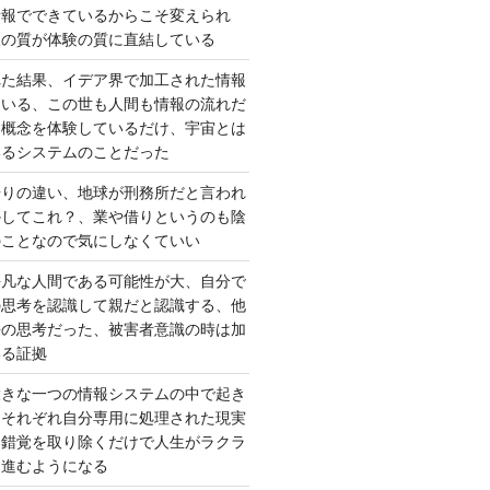
情報でできているからこそ変えられ
択の質が体験の質に直結している
れた結果、イデア界で加工された情報
ている、この世も人間も情報の流れだ
は概念を体験しているだけ、宇宙とは
いるシステムのことだった
借りの違い、地球が刑務所だと言われ
かしてこれ？、業や借りというのも陰
のことなので気にしなくていい
平凡な人間である可能性が大、自分で
の思考を認識して親だと認識する、他
去の思考だった、被害者意識の時は加
いる証拠
大きな一つの情報システムの中で起き
はそれぞれ自分専用に処理された現実
、錯覚を取り除くだけで人生がラクラ
に進むようになる