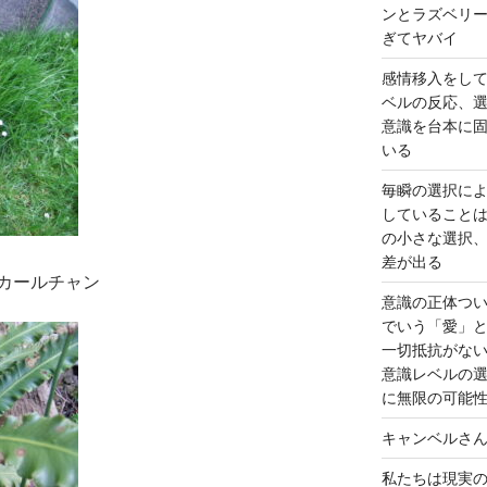
ンとラズベリ
ぎてヤバイ
感情移入をし
ベルの反応、
意識を台本に
いる
毎瞬の選択に
していること
の小さな選択
差が出る
カールチャン
意識の正体つ
でいう「愛」
一切抵抗がな
意識レベルの
に無限の可能
キャンベルさ
私たちは現実