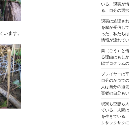
いる、現実が
る、自分の選
現実は処理さ
を脳が受信し
ています。
った、私たち
情報が流れて
業（ごう）と
る理由はもし
陽プログラム
プレイヤーは
自分のかつて
人は自分の過
害者の自分も
現実も空想も
ている、人間
を生きている
クサックサク