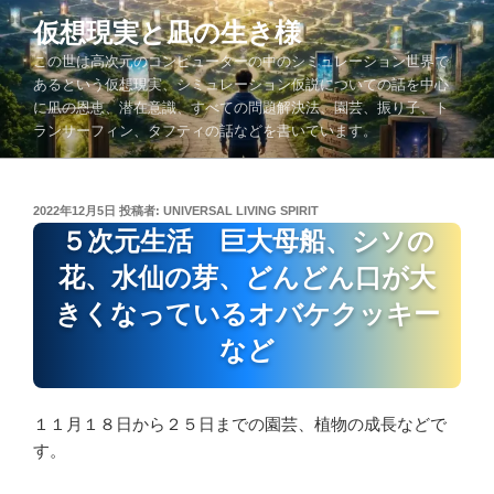
コ
仮想現実と凪の生き様
ン
この世は高次元のコンピューターの中のシミュレーション世界で
テ
あるという仮想現実、シミュレーション仮説についての話を中心
ン
に凪の恩恵、潜在意識、すべての問題解決法、園芸、振り子、ト
ツ
ランサーフィン、タフティの話などを書いています。
へ
ス
キ
投
2022年12月5日
投稿者:
UNIVERSAL LIVING SPIRIT
ッ
稿
５次元生活 巨大母船、シソの
プ
日:
花、水仙の芽、どんどん口が大
きくなっているオバケクッキー
など
１１月１８日から２５日までの園芸、植物の成長などで
す。