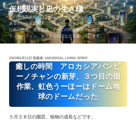
コ
仮想現実と凪の生き様
ン
この世は高次元のコンピューターの中のシミュレーション世界で
テ
あるという仮想現実、シミュレーション仮説についての話を中心
ン
に凪の恩恵、潜在意識、すべての問題解決法、園芸、振り子、ト
ツ
ランサーフィン、タフティの話などを書いています。
へ
ス
キ
投
2023年6月11日
投稿者:
UNIVERSAL LIVING SPIRIT
ッ
稿
癒しの時間 アロカシアバンビ
プ
日:
ーノチャンの新芽、３つ目の畑
作業、虹色うーほーはドーム地
球のドームだった
５月２８日の園芸、植物の成長などです。