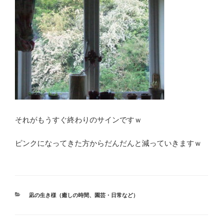
それがもうすぐ終わりのサインですｗ
ピンクになってきた方からだんだんと減っていきますｗ
カ
凪の生き様（癒しの時間、園芸・日常など）
テ
ゴ
リ