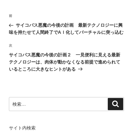
ー
投
前
前
稿
の
サイコパス悪魔の今後の計画 最新テクノロジーに興
ナ
投
味を持たせて人間終了でAＩ化してバーチャルに突っ込む
ビ
稿
ゲ
次
次
の
ー
サイコパス悪魔の今後の計画２ 一見便利に見える最新
投
シ
テクノロジーは、肉体が動かなくなる前提で進められて
稿
いるところに大きなヒントがある
ョ
ン
検
検
索
索:
サイト内検索