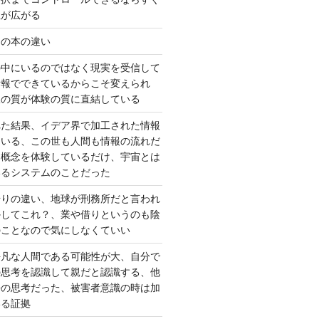
性が広がる
んの本の違い
の中にいるのではなく現実を受信して
情報でできているからこそ変えられ
択の質が体験の質に直結している
れた結果、イデア界で加工された情報
ている、この世も人間も情報の流れだ
は概念を体験しているだけ、宇宙とは
いるシステムのことだった
借りの違い、地球が刑務所だと言われ
かしてこれ？、業や借りというのも陰
のことなので気にしなくていい
平凡な人間である可能性が大、自分で
の思考を認識して親だと認識する、他
去の思考だった、被害者意識の時は加
いる証拠