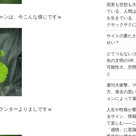
現実も空想も
ている、人間
ャンは、今こんな感じですｗ
を生きている
クサックサク
サイトの重た
せい？
とてつもない
先の文明のVR
可能性大、空
と
週刊大衝撃、
方、過去の思
ョンによって
ランターよりましですｗ
人生や性格が
るサイン、情
て楽しむ――
「感情」に意