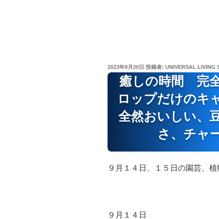
投
2023年9月20日
投稿者:
UNIVERSAL LIVING 
稿
癒しの時間 完
日:
ロップだけのキ
全然おいしい、
さ、チャ
９月１４日、１５日の園芸、植
９月１４日