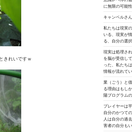
に無限の可能
キャンベルさ
私たちは現実
いる、現実が
る、自分の選
現実は処理さ
を脳が受信し
ときれいですｗ
った、私たち
情報が流れて
業（ごう）と
る理由はもし
陽プログラム
プレイヤーは
自分のかつて
人は自分の過
害者の自分も