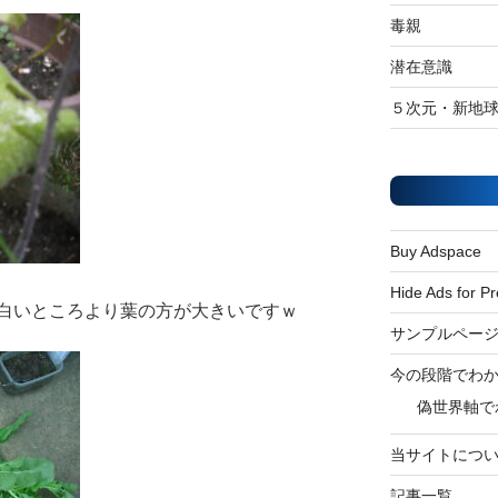
毒親
潜在意識
５次元・新地
Buy Adspace
Hide Ads for 
白いところより葉の方が大きいですｗ
サンプルペー
今の段階でわ
偽世界軸で
当サイトにつ
記事一覧