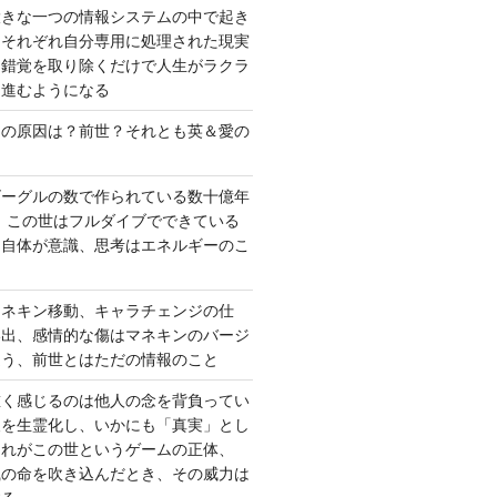
大きな一つの情報システムの中で起き
はそれぞれ自分専用に処理された現実
、錯覚を取り除くだけで人生がラクラ
に進むようになる
さの原因は？前世？それとも英＆愛の
ゴーグルの数で作られている数十億年
、この世はフルダイブでできている
間自体が意識、思考はエネルギーのこ
マネキン移動、キャラチェンジの仕
い出、感情的な傷はマネキンのバージ
違う、前世とはただの情報のこと
重く感じるのは他人の念を背負ってい
報を生霊化し、いかにも「真実」とし
これがこの世というゲームの正体、
識の命を吹き込んだとき、その威力は