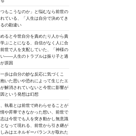
する
いつもこうなのか」と悩むなら前世の
されている、「人生は自分で決めてき
あるの勘違い
責めると今世自分を責めたり人から責
を学ぶことになる、自信がなく人に合
ら前世で人を支配していた、「神様の
ない――人生のトラブルは振り子と過
ルが原因
第一歩は自分の妙な反応に気づくこ
く抱いた思いや恐れによって生じたエ
れが解消されていないと今世に影響が
原因という発想は幻想
ー、執着とは前世で終わらせることが
感情や昇華できなかった想い、前世で
た志は今世でも人を突き動かし無意識
応となって現れる、前世から引き継が
苦しみはエネルギーバランスが取れた