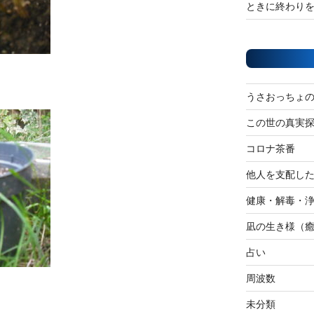
ときに終わり
うさおっちょ
この世の真実
コロナ茶番
他人を支配し
健康・解毒・
凪の生き様（
占い
周波数
未分類