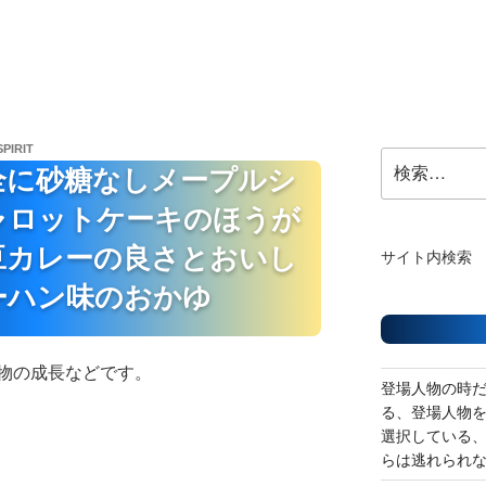
SPIRIT
検
全に砂糖なしメープルシ
索:
ャロットケーキのほうが
豆カレーの良さとおいし
サイト内検索
ーハン味のおかゆ
物の成長などです。
登場人物の時
る、登場人物
選択している
らは逃れられ