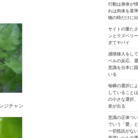
行動は身体が
れは肉体を基
物の時だけに
サイトの重た
ンとラズベリ
ぎてヤバイ
感情移入をし
ベルの反応、
意識を台本に
いる
毎瞬の選択に
していること
の小さな選択
ンジチャン
差が出る
意識の正体つ
でいう「愛」
一切抵抗がな
意識レベルの