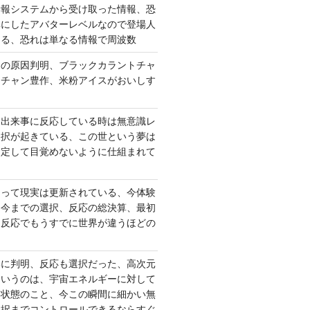
情報システムから受け取った情報、恐
準にしたアバターレベルなので登場人
出る、恐れは単なる情報で周波数
さの原因判明、ブラックカラントチャ
ーチャン豊作、米粉アイスがおいしす
て出来事に反応している時は無意識レ
選択が起きている、この世という夢は
固定して目覚めないように仕組まれて
よって現実は更新されている、今体験
は今までの選択、反応の総決算、最初
、反応でもうすでに世界が違うほどの
いに判明、反応も選択だった、高次元
というのは、宇宙エネルギーに対して
い状態のこと、今この瞬間に細かい無
選択までコントロールできるならすぐ