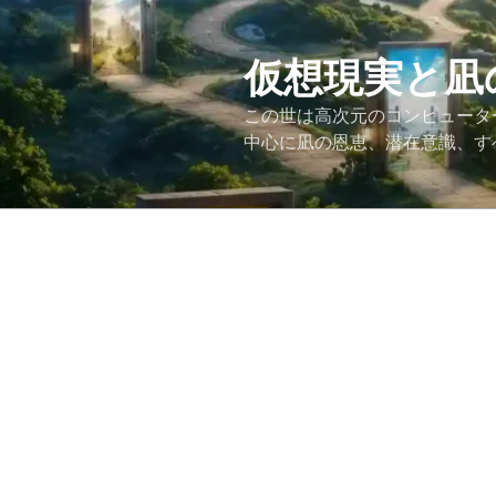
コ
ン
テ
仮想現実と凪
ン
この世は高次元のコンピュータ
ツ
中心に凪の恩恵、潜在意識、す
へ
ス
キ
ッ
プ