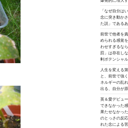
爆発的に増大
「なぜ自分は
念に突き動か
た説」である
前世で他者を
められる感覚
わせすぎるな
罰」は存在し
剰ポテンシャ
人生を変える
と、前世で強
ネルギーの乱
出る、自分が
英＆愛デビュ
できなかった
果たせなかっ
のとっさの反
れた念による