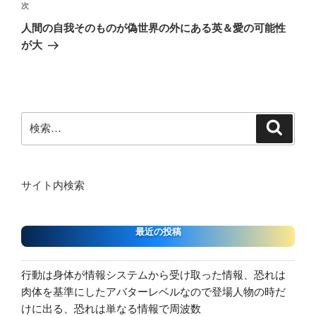
次
次
ー
の
シ
人間の自我そのものが偽世界の外にある英＆愛の可能性
投
が大
ョ
稿
ン
検
検
索
索:
サイト内検索
最近の投稿
行動は身体が情報システムから受け取った情報、恐れは
肉体を基準にしたアバターレベルなので登場人物の時だ
けに出る、恐れは単なる情報で周波数