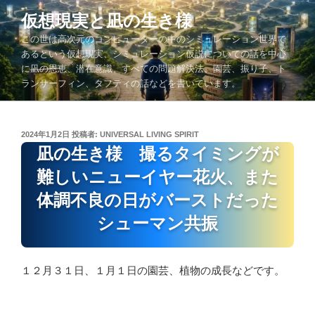
コ
仮想現実と凪の生き様
ン
この世は高次元のコンピューターの中のシミュレーション世界で
テ
あるという仮想現実、シミュレーション仮説についての話を中心
ン
に凪の恩恵、潜在意識、すべての問題解決法、園芸、振り子、ト
ツ
ランサーフィン、タフティの話などを書いています。
へ
ス
キ
投
2024年1月2日
投稿者:
UNIVERSAL LIVING SPIRIT
ッ
稿
凪の生き様 撮るタイミングが
プ
日:
難しいニューイヤー花火、また
体調不良の日がバーストだった
シューマン共振
１２月３１日、１月１日の園芸、植物の成長などです。