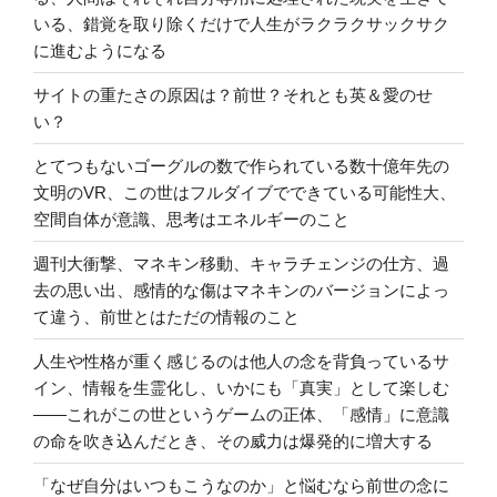
いる、錯覚を取り除くだけで人生がラクラクサックサク
に進むようになる
サイトの重たさの原因は？前世？それとも英＆愛のせ
い？
とてつもないゴーグルの数で作られている数十億年先の
文明のVR、この世はフルダイブでできている可能性大、
空間自体が意識、思考はエネルギーのこと
週刊大衝撃、マネキン移動、キャラチェンジの仕方、過
去の思い出、感情的な傷はマネキンのバージョンによっ
て違う、前世とはただの情報のこと
人生や性格が重く感じるのは他人の念を背負っているサ
イン、情報を生霊化し、いかにも「真実」として楽しむ
――これがこの世というゲームの正体、「感情」に意識
の命を吹き込んだとき、その威力は爆発的に増大する
「なぜ自分はいつもこうなのか」と悩むなら前世の念に