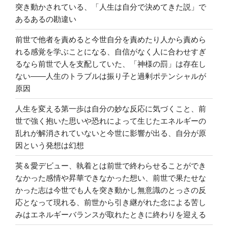
突き動かされている、「人生は自分で決めてきた説」で
あるあるの勘違い
前世で他者を責めると今世自分を責めたり人から責めら
れる感覚を学ぶことになる、自信がなく人に合わせすぎ
るなら前世で人を支配していた、「神様の罰」は存在し
ない――人生のトラブルは振り子と過剰ポテンシャルが
原因
人生を変える第一歩は自分の妙な反応に気づくこと、前
世で強く抱いた思いや恐れによって生じたエネルギーの
乱れが解消されていないと今世に影響が出る、自分が原
因という発想は幻想
英＆愛デビュー、執着とは前世で終わらせることができ
なかった感情や昇華できなかった想い、前世で果たせな
かった志は今世でも人を突き動かし無意識のとっさの反
応となって現れる、前世から引き継がれた念による苦し
みはエネルギーバランスが取れたときに終わりを迎える