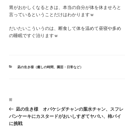
胃がおかしくなるときは、本当の自分が体を休ませろと
言っているということだけはわかりますｗ
だいたいこういうのは、断食して体を温めて昼寝や多め
の睡眠ですぐ治りますｗ
カ
凪の生き様（癒しの時間、園芸・日常など）
テ
ゴ
リ
ー
投
前
前
稿
の
凪の生き様 オバケシダチャンの葉水チャン、スフレ
ナ
投
パンケーキにカスタードがおいしすぎてヤバい、柿パイ
ビ
稿
に挑戦
ゲ