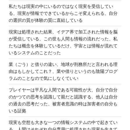
私たちは現実の中にいるのではなく現実を受信してい
る、現実が情報でできているからこそ変えられる、自分
の選択の質が体験の質に直結している
現実は処理された結果、イデア界で加工された情報を脳
が受信している、この世も人間も情報の流れだった、私
たちは概念を体験しているだけ、宇宙とは情報が流れて
いるシステムのことだった
業（ごう）と借りの違い、地球が刑務所だと言われる理
由はもしかしてこれ？、業や借りというのも陰陽プログ
ラムのことなので気にしなくていい
プレイヤーは平凡な人間である可能性が大、自分で自分
のかつての思考を認識して親だと認識する、他人は自分
の過去の思考だった、被害者意識の時は加害者の自分も
いる証拠
現実も空想も大きな一つの情報システムの中で起きてい
る、人間はそれぞれ自分専用に処理された現実を生きて