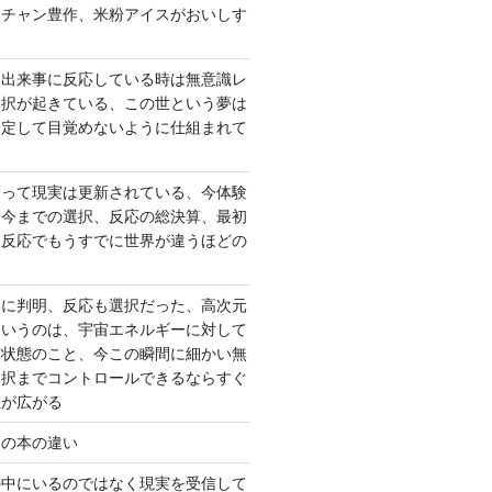
ーチャン豊作、米粉アイスがおいしす
て出来事に反応している時は無意識レ
選択が起きている、この世という夢は
固定して目覚めないように仕組まれて
よって現実は更新されている、今体験
は今までの選択、反応の総決算、最初
、反応でもうすでに世界が違うほどの
いに判明、反応も選択だった、高次元
というのは、宇宙エネルギーに対して
い状態のこと、今この瞬間に細かい無
選択までコントロールできるならすぐ
性が広がる
んの本の違い
の中にいるのではなく現実を受信して