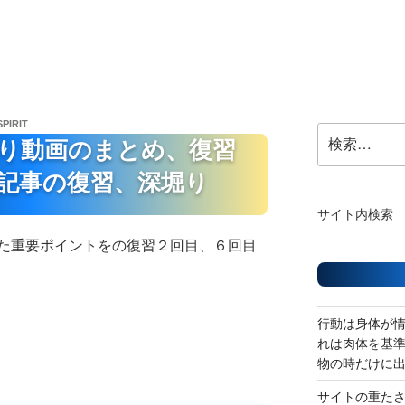
SPIRIT
検
り動画のまとめ、復習
索:
記事の復習、深堀り
サイト内検索
た重要ポイントをの復習２回目、６回目
行動は身体が
れは肉体を基
物の時だけに
サイトの重た