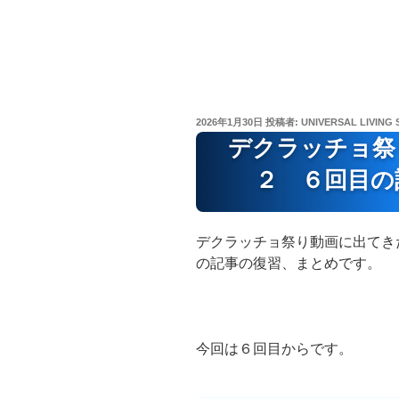
投
2026年1月30日
投稿者:
UNIVERSAL LIVING 
稿
デクラッチョ祭
日:
２ ６回目の
デクラッチョ祭り動画に出てき
の記事の復習、まとめです。
今回は６回目からです。