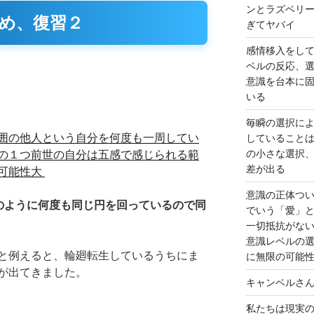
ンとラズベリ
め、復習２
ぎてヤバイ
感情移入をし
ベルの反応、
意識を台本に
いる
毎瞬の選択に
囲の他人という自分を何度も一周してい
していること
の小さな選択
の１つ前世の自分は五感で感じられる範
差が出る
可能性大
意識の正体つ
のように何度も同じ円を回っているので同
でいう「愛」
一切抵抗がな
意識レベルの
と例えると、輪廻転生しているうちにま
に無限の可能
が出てきました。
キャンベルさ
私たちは現実