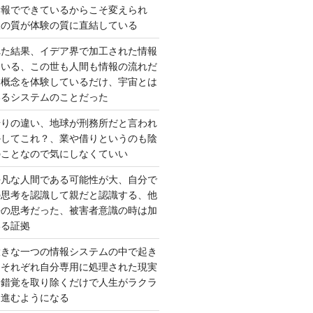
情報でできているからこそ変えられ
択の質が体験の質に直結している
れた結果、イデア界で加工された情報
ている、この世も人間も情報の流れだ
は概念を体験しているだけ、宇宙とは
いるシステムのことだった
借りの違い、地球が刑務所だと言われ
かしてこれ？、業や借りというのも陰
のことなので気にしなくていい
平凡な人間である可能性が大、自分で
の思考を認識して親だと認識する、他
去の思考だった、被害者意識の時は加
いる証拠
大きな一つの情報システムの中で起き
はそれぞれ自分専用に処理された現実
、錯覚を取り除くだけで人生がラクラ
に進むようになる