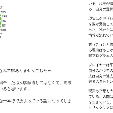
いる、現実が
る、自分の選
現実は処理さ
を脳が受信し
った、私たち
情報が流れて
業（ごう）と
る理由はもし
陽プログラム
プレイヤーは
なんて駅ありませんでしたｗ
自分のかつて
人は自分の過
害者の自分も
場合、たぶん駅順通りではなくて、周波
いると思います。
現実も空想も
ている、人間
な一本線で決まっている論になってしま
を生きている
クサックサク