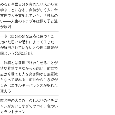
責めると今世自分を責めたり人から責
を学ぶことになる、自信がなく人に合
ら前世で人を支配していた、「神様の
ない――人生のトラブルは振り子と過
ルが原因
第一歩は自分の妙な反応に気づくこ
く抱いた思いや恐れによって生じたエ
れが解消されていないと今世に影響が
原因という発想は幻想
ー、執着とは前世で終わらせることが
感情や昇華できなかった想い、前世で
た志は今世でも人を突き動かし無意識
応となって現れる、前世から引き継が
苦しみはエネルギーバランスが取れた
を迎える
 散歩中の大自然、久しぶりのイチゴ
チャンがおいしすぎてヤバイ、色づい
クカラントチャン