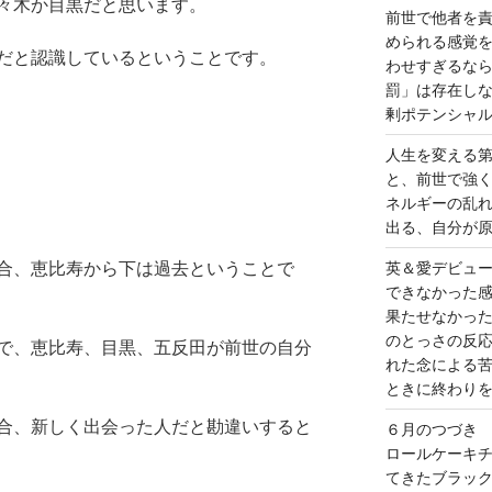
々木か目黒だと思います。
前世で他者を
められる感覚
だと認識しているということです。
わせすぎるな
罰」は存在し
剰ポテンシャ
人生を変える
と、前世で強
ネルギーの乱
出る、自分が
合、恵比寿から下は過去ということで
英＆愛デビュ
できなかった
果たせなかっ
のとっさの反
で、恵比寿、目黒、五反田が前世の自分
れた念による
ときに終わり
合、新しく出会った人だと勘違いすると
６月のつづき
ロールケーキ
てきたブラッ