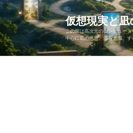
コ
ン
テ
仮想現実と凪
ン
この世は高次元のコンピュータ
ツ
中心に凪の恩恵、潜在意識、す
へ
ス
キ
ッ
プ