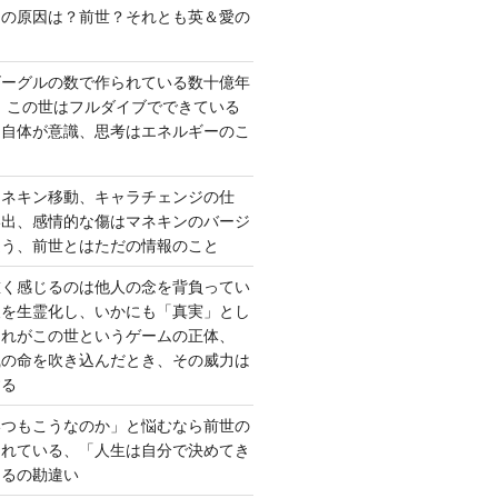
さの原因は？前世？それとも英＆愛の
ゴーグルの数で作られている数十億年
、この世はフルダイブでできている
間自体が意識、思考はエネルギーのこ
マネキン移動、キャラチェンジの仕
い出、感情的な傷はマネキンのバージ
違う、前世とはただの情報のこと
重く感じるのは他人の念を背負ってい
報を生霊化し、いかにも「真実」とし
これがこの世というゲームの正体、
識の命を吹き込んだとき、その威力は
する
いつもこうなのか」と悩むなら前世の
されている、「人生は自分で決めてき
あるの勘違い