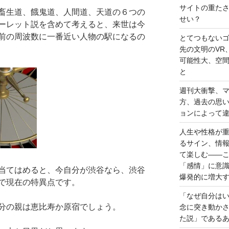
サイトの重た
畜生道、餓鬼道、人間道、天道の６つの
せい？
ーレット説を含めて考えると、来世は今
前の周波数に一番近い人物の駅になるの
とてつもない
先の文明のVR
可能性大、空
と
週刊大衝撃、
方、過去の思
ョンによって
人生や性格が
るサイン、情
て楽しむ――
「感情」に意
当てはめると、今自分が渋谷なら、渋谷
爆発的に増大
で現在の特異点です。
「なぜ自分は
分の親は恵比寿か原宿でしょう。
念に突き動か
た説」である