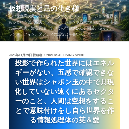
コ
仮想現実と凪の生き様
ン
この世は高次元のコンピューターの中のシミュレーション世界で
テ
あるという仮想現実、シミュレーション仮説についての話を中心
ン
に凪の恩恵、潜在意識、すべての問題解決法、園芸、振り子、ト
ツ
ランサーフィン、タフティの話などを書いています。
へ
ス
キ
投
2025年11月29日
投稿者:
UNIVERSAL LIVING SPIRIT
ッ
稿
投影で作られた世界にはエネル
プ
日:
ギーがない、五感で確認できな
い世界はシャボン玉の中で具現
化していない遠くにあるセクタ
ーのこと、人間は空想をするこ
とで意味付けをし自ら世界を作
る情報処理体の英＆愛