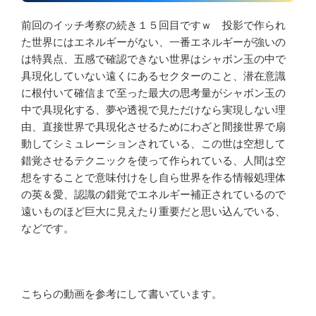
前回のイッチ考察の続き１５回目ですｗ 投影で作られ
た世界にはエネルギーがない、一番エネルギーが強いの
は特異点、五感で確認できない世界はシャボン玉の中で
具現化していない遠くにあるセクターのこと、潜在意識
に根付いて確信まで至った最大の思考量がシャボン玉の
中で具現化する、夢や透視で見ただけなら実現しない理
由、直接世界で具現化させるためにわざと間接世界で扇
動してシミュレーションされている、この世は空想して
錯覚させるテクニックを使って作られている、人間は空
想をすることで意味付けをし自ら世界を作る情報処理体
の英＆愛、認識の錯覚でエネルギー補正されているので
遠いものほど巨大に見えたり重要だと思い込んでいる、
などです。
こちらの動画を参考にして書いています。