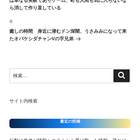
は単なる実験でありゲーム、町も人間も気に入らないな
ビ
稿
ら消して作り直している
ゲ
次
次
ー
の
シ
癒しの時間 身近に潜むドン深闇、うさみみになって来
投
たオバケシダチャンVの字兄弟
ョ
稿
ン
検
検
索
索:
サイト内検索
最近の投稿