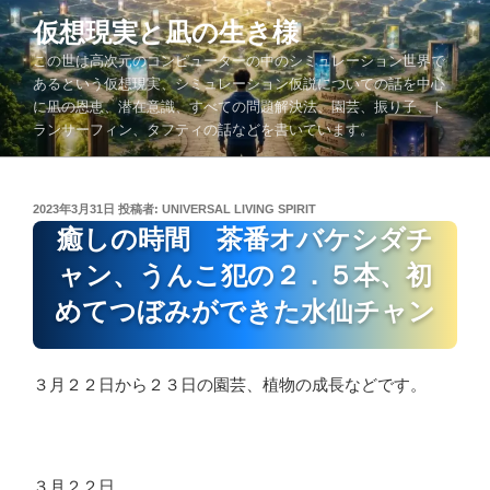
コ
仮想現実と凪の生き様
ン
この世は高次元のコンピューターの中のシミュレーション世界で
テ
あるという仮想現実、シミュレーション仮説についての話を中心
ン
に凪の恩恵、潜在意識、すべての問題解決法、園芸、振り子、ト
ツ
ランサーフィン、タフティの話などを書いています。
へ
ス
キ
投
2023年3月31日
投稿者:
UNIVERSAL LIVING SPIRIT
ッ
稿
癒しの時間 茶番オバケシダチ
プ
日:
ャン、うんこ犯の２．５本、初
めてつぼみができた水仙チャン
３月２２日から２３日の園芸、植物の成長などです。
３月２２日