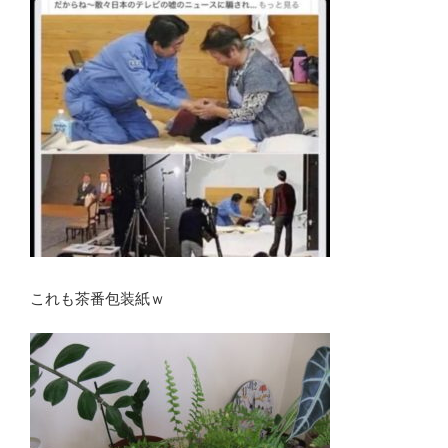
これも茶番包装紙ｗ