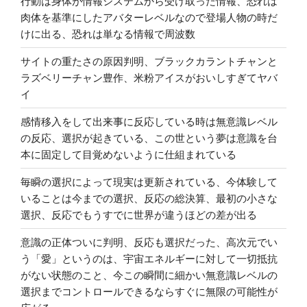
行動は身体が情報システムから受け取った情報、恐れは
肉体を基準にしたアバターレベルなので登場人物の時だ
けに出る、恐れは単なる情報で周波数
サイトの重たさの原因判明、ブラックカラントチャンと
ラズベリーチャン豊作、米粉アイスがおいしすぎてヤバ
イ
感情移入をして出来事に反応している時は無意識レベル
の反応、選択が起きている、この世という夢は意識を台
本に固定して目覚めないように仕組まれている
毎瞬の選択によって現実は更新されている、今体験して
いることは今までの選択、反応の総決算、最初の小さな
選択、反応でもうすでに世界が違うほどの差が出る
意識の正体ついに判明、反応も選択だった、高次元でい
う「愛」というのは、宇宙エネルギーに対して一切抵抗
がない状態のこと、今この瞬間に細かい無意識レベルの
選択までコントロールできるならすぐに無限の可能性が