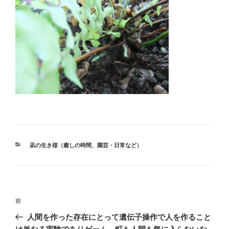
カ
凪の生き様（癒しの時間、園芸・日常など）
テ
ゴ
リ
ー
投
前
前
稿
の
人間を作った存在にとって遺伝子操作で人を作ること
ナ
投