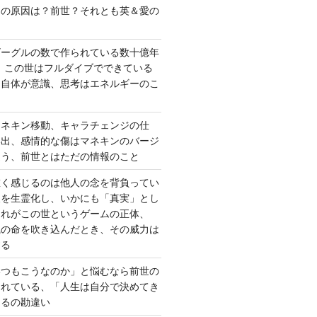
さの原因は？前世？それとも英＆愛の
ゴーグルの数で作られている数十億年
、この世はフルダイブでできている
間自体が意識、思考はエネルギーのこ
マネキン移動、キャラチェンジの仕
い出、感情的な傷はマネキンのバージ
違う、前世とはただの情報のこと
重く感じるのは他人の念を背負ってい
報を生霊化し、いかにも「真実」とし
これがこの世というゲームの正体、
識の命を吹き込んだとき、その威力は
する
いつもこうなのか」と悩むなら前世の
されている、「人生は自分で決めてき
あるの勘違い