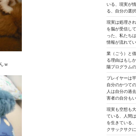
いる、現実が
る、自分の選
現実は処理さ
を脳が受信し
った、私たち
情報が流れて
業（ごう）と
る理由はもし
んｗ
陽プログラム
プレイヤーは
自分のかつて
人は自分の過
害者の自分も
現実も空想も
ている、人間
を生きている
クサックサク