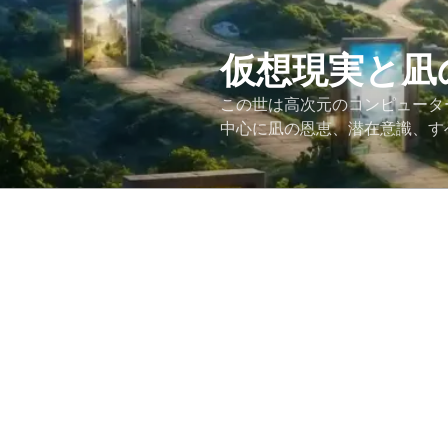
コ
ン
テ
仮想現実と凪
ン
この世は高次元のコンピュータ
ツ
中心に凪の恩恵、潜在意識、す
へ
ス
キ
ッ
プ