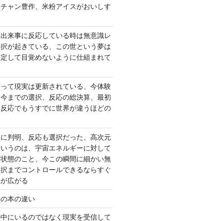
ーチャン豊作、米粉アイスがおいしす
て出来事に反応している時は無意識レ
選択が起きている、この世という夢は
固定して目覚めないように仕組まれて
よって現実は更新されている、今体験
は今までの選択、反応の総決算、最初
、反応でもうすでに世界が違うほどの
いに判明、反応も選択だった、高次元
というのは、宇宙エネルギーに対して
い状態のこと、今この瞬間に細かい無
選択までコントロールできるならすぐ
性が広がる
んの本の違い
の中にいるのではなく現実を受信して