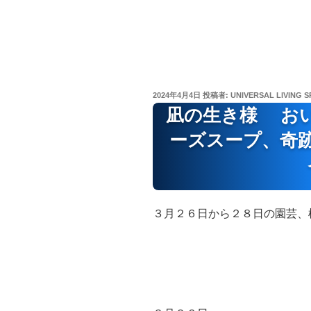
投
2024年4月4日
投稿者:
UNIVERSAL LIVING S
稿
凪の生き様 お
日:
ーズスープ、奇
３月２６日から２８日の園芸、