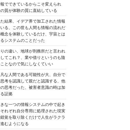
情報でできているからこそ変えられ
択の質が体験の質に直結している
れた結果、イデア界で加工された情報
ている、この世も人間も情報の流れだ
は概念を体験しているだけ、宇宙とは
いるシステムのことだった
借りの違い、地球が刑務所だと言われ
かしてこれ？、業や借りというのも陰
のことなので気にしなくていい
平凡な人間である可能性が大、自分で
の思考を認識して親だと認識する、他
去の思考だった、被害者意識の時は加
いる証拠
大きな一つの情報システムの中で起き
はそれぞれ自分専用に処理された現実
、錯覚を取り除くだけで人生がラクラ
に進むようになる