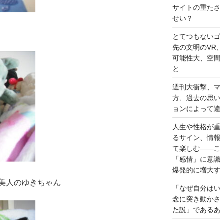
サイトの重た
せい？
とてつもない
先の文明のVR
可能性大、空
と
週刊大衝撃、
方、過去の思
ョンによって
人生や性格が
るサイン、情
て楽しむ――
「感情」に意
爆発的に増大
美人のゆきちゃん
「なぜ自分は
念に突き動か
た説」である