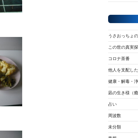
うさおっちょ
この世の真実
コロナ茶番
他人を支配し
健康・解毒・
凪の生き様（
占い
周波数
未分類