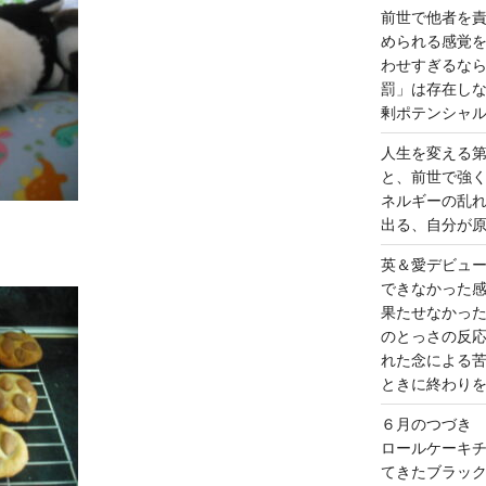
前世で他者を
められる感覚
わせすぎるな
罰」は存在し
剰ポテンシャ
人生を変える
と、前世で強
ネルギーの乱
出る、自分が
英＆愛デビュ
できなかった
果たせなかっ
のとっさの反
れた念による
ときに終わり
６月のつづき
ロールケーキ
てきたブラッ