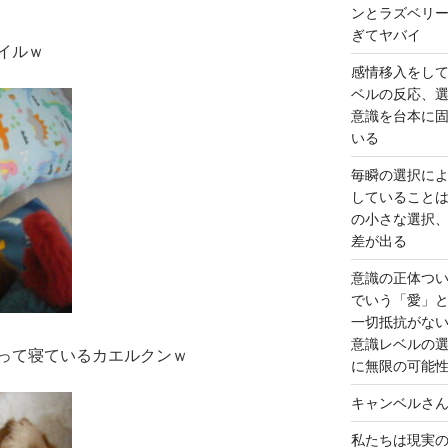
ンとラズベリ
ぎてヤバイ
イルｗ
感情移入をし
ベルの反応、
意識を台本に
いる
毎瞬の選択に
していること
の小さな選択
差が出る
意識の正体つ
でいう「愛」
一切抵抗がな
意識レベルの
って寝ているカエルクンｗ
に無限の可能
キャンベルさ
私たちは現実