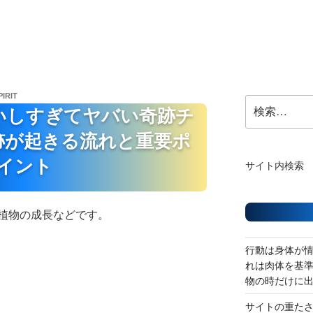
PIRIT
検
いしすぎてヤバい奇跡チ
索:
跡が起きる流れと重要ポ
イント
サイト内検索
植物の成長などです。
行動は身体が
れは肉体を基
物の時だけに
サイトの重た