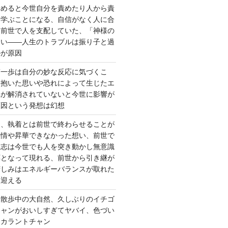
責めると今世自分を責めたり人から責
を学ぶことになる、自信がなく人に合
ら前世で人を支配していた、「神様の
ない――人生のトラブルは振り子と過
ルが原因
第一歩は自分の妙な反応に気づくこ
く抱いた思いや恐れによって生じたエ
れが解消されていないと今世に影響が
原因という発想は幻想
ー、執着とは前世で終わらせることが
感情や昇華できなかった想い、前世で
た志は今世でも人を突き動かし無意識
応となって現れる、前世から引き継が
苦しみはエネルギーバランスが取れた
を迎える
 散歩中の大自然、久しぶりのイチゴ
チャンがおいしすぎてヤバイ、色づい
クカラントチャン