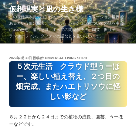
コ
仮想現実と凪の生き様
ン
この世は高次元のコンピューターの中のシミュレーション世界で
テ
あるという仮想現実、シミュレーション仮説についての話を中心
ン
に凪の恩恵、潜在意識、すべての問題解決法、園芸、振り子、ト
ツ
ランサーフィン、タフティの話などを書いています。
へ
ス
キ
投
2022年9月30日
投稿者:
UNIVERSAL LIVING SPIRIT
ッ
稿
５次元生活 クラウド型うーほ
プ
日:
ー、楽しい植え替え、２つ目の
畑完成、またハエトリソウに怪
しい影など
８月２２日から２４日までの植物の成長、園芸、うーほ
ーなどです。