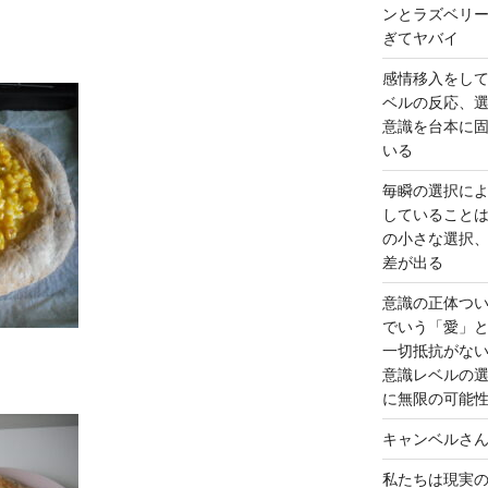
ンとラズベリ
ぎてヤバイ
感情移入をし
ベルの反応、
意識を台本に
いる
毎瞬の選択に
していること
の小さな選択
差が出る
意識の正体つ
でいう「愛」
一切抵抗がな
意識レベルの
に無限の可能
キャンベルさ
私たちは現実