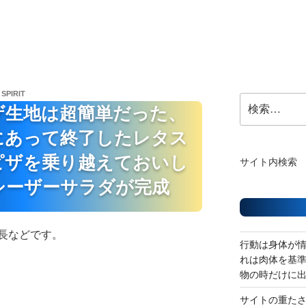
 SPIRIT
検
ザ生地は超簡単だった、
索:
にあって終了したレタス
ピザを乗り越えておいし
サイト内検索
シーザーサラダが完成
長などです。
行動は身体が
れは肉体を基
物の時だけに
サイトの重た