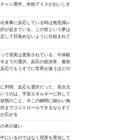
ーチャン豊作、米粉アイスがおいしす
て出来事に反応している時は無意識レ
選択が起きている、この世という夢は
固定して目覚めないように仕組まれて
よって現実は更新されている、今体験
は今までの選択、反応の総決算、最初
、反応でもうすでに世界が違うほどの
いに判明、反応も選択だった、高次元
というのは、宇宙エネルギーに対して
い状態のこと、今この瞬間に細かい無
選択までコントロールできるならすぐ
性が広がる
んの本の違い
の中にいるのではなく現実を受信して