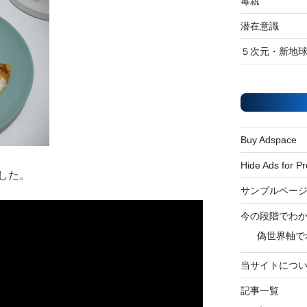
毒親
潜在意識
５次元・新地
Buy Adspace
Hide Ads for 
した。
サンプルペー
今の段階でわ
偽世界軸で
当サイトにつ
記事一覧