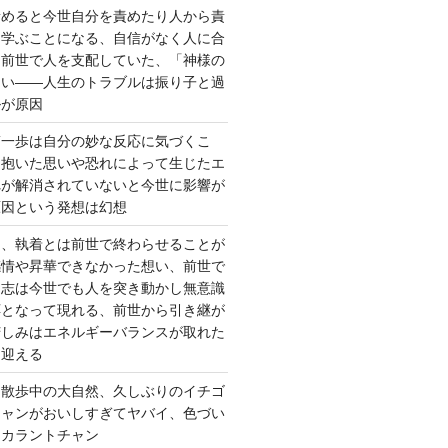
責めると今世自分を責めたり人から責
を学ぶことになる、自信がなく人に合
ら前世で人を支配していた、「神様の
ない――人生のトラブルは振り子と過
ルが原因
第一歩は自分の妙な反応に気づくこ
く抱いた思いや恐れによって生じたエ
れが解消されていないと今世に影響が
原因という発想は幻想
ー、執着とは前世で終わらせることが
感情や昇華できなかった想い、前世で
た志は今世でも人を突き動かし無意識
応となって現れる、前世から引き継が
苦しみはエネルギーバランスが取れた
を迎える
 散歩中の大自然、久しぶりのイチゴ
チャンがおいしすぎてヤバイ、色づい
クカラントチャン