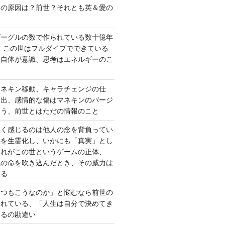
さの原因は？前世？それとも英＆愛の
ゴーグルの数で作られている数十億年
、この世はフルダイブでできている
間自体が意識、思考はエネルギーのこ
マネキン移動、キャラチェンジの仕
い出、感情的な傷はマネキンのバージ
違う、前世とはただの情報のこと
重く感じるのは他人の念を背負ってい
報を生霊化し、いかにも「真実」とし
これがこの世というゲームの正体、
識の命を吹き込んだとき、その威力は
する
いつもこうなのか」と悩むなら前世の
されている、「人生は自分で決めてき
あるの勘違い