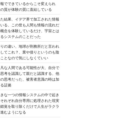
情報でできているからこそ変えられ
択の質が体験の質に直結している
れた結果、イデア界で加工された情報
ている、この世も人間も情報の流れだ
は概念を体験しているだけ、宇宙とは
いるシステムのことだった
借りの違い、地球が刑務所だと言われ
かしてこれ？、業や借りというのも陰
のことなので気にしなくていい
平凡な人間である可能性が大、自分で
の思考を認識して親だと認識する、他
去の思考だった、被害者意識の時は加
いる証拠
大きな一つの情報システムの中で起き
はそれぞれ自分専用に処理された現実
、錯覚を取り除くだけで人生がラクラ
に進むようになる