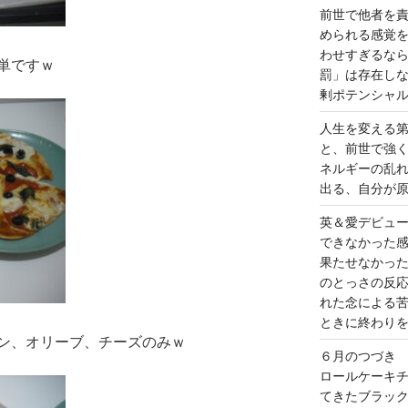
前世で他者を
められる感覚
わせすぎるな
単ですｗ
罰」は存在し
剰ポテンシャ
人生を変える
と、前世で強
ネルギーの乱
出る、自分が
英＆愛デビュ
できなかった
果たせなかっ
のとっさの反
れた念による
ときに終わり
ン、オリーブ、チーズのみｗ
６月のつづき
ロールケーキ
てきたブラッ