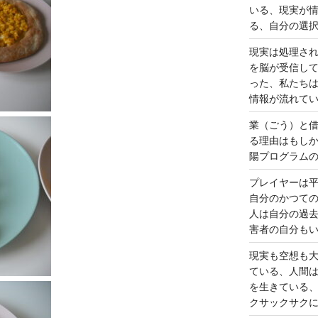
いる、現実が
る、自分の選
現実は処理さ
を脳が受信し
った、私たち
情報が流れて
業（ごう）と
る理由はもし
陽プログラム
プレイヤーは
自分のかつて
人は自分の過
害者の自分も
現実も空想も
ている、人間
を生きている
クサックサク