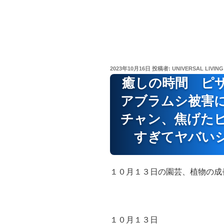
投
2023年10月16日
投稿者:
UNIVERSAL LIVING
稿
癒しの時間 ピ
日:
アブラムシ被害
チャン、焦げた
すぎてヤバい
１０月１３日の園芸、植物の成
１０月１３日