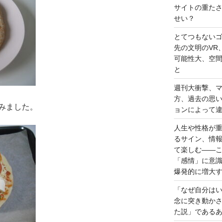
サイトの重た
せい？
とてつもない
先の文明のVR
可能性大、空
と
週刊大衝撃、
方、過去の思
みました。
ョンによって
人生や性格が
るサイン、情
て楽しむ――
「感情」に意
爆発的に増大
「なぜ自分は
念に突き動か
た説」である