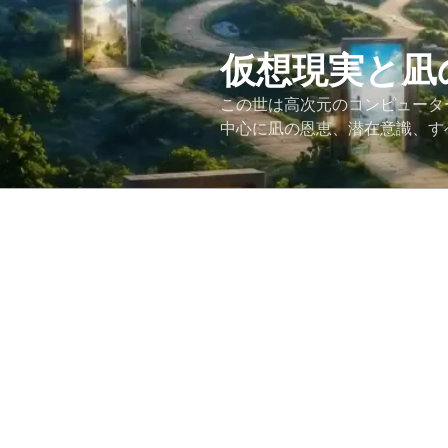
コ
ン
テ
仮想現実と凪
ン
この世は高次元のコンピュータ
ツ
中心に凪の恩恵、潜在意識、す
へ
ス
キ
ッ
プ