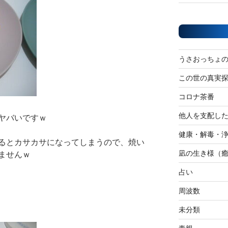
うさおっちょ
この世の真実
コロナ茶番
他人を支配し
ヤバいですｗ
健康・解毒・
るとカサカサになってしまうので、焼い
凪の生き様（
ませんｗ
占い
周波数
未分類