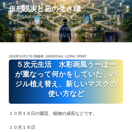
コ
仮想現実と凪の生き様
ン
この世は高次元のコンピューターの中のシミュレーション世界で
テ
あるという仮想現実、シミュレーション仮説についての話を中心
ン
に凪の恩恵、潜在意識、すべての問題解決法、園芸、振り子、ト
ツ
ランサーフィン、タフティの話などを書いています。
へ
ス
キ
投
2022年10月17日
投稿者:
UNIVERSAL LIVING SPIRIT
ッ
稿
５次元生活 水彩画風うーほー
プ
日:
が重なって何かをしていた、バ
ジル植え替え、新しいマスクの
使い方など
１０月１６日の園芸、植物の成長などです。
１０月１６日