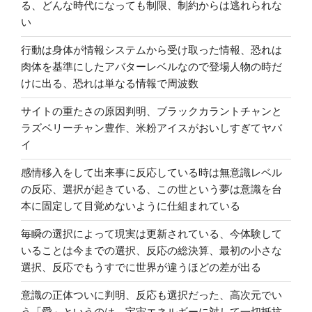
る、どんな時代になっても制限、制約からは逃れられな
い
行動は身体が情報システムから受け取った情報、恐れは
肉体を基準にしたアバターレベルなので登場人物の時だ
けに出る、恐れは単なる情報で周波数
サイトの重たさの原因判明、ブラックカラントチャンと
ラズベリーチャン豊作、米粉アイスがおいしすぎてヤバ
イ
感情移入をして出来事に反応している時は無意識レベル
の反応、選択が起きている、この世という夢は意識を台
本に固定して目覚めないように仕組まれている
毎瞬の選択によって現実は更新されている、今体験して
いることは今までの選択、反応の総決算、最初の小さな
選択、反応でもうすでに世界が違うほどの差が出る
意識の正体ついに判明、反応も選択だった、高次元でい
う「愛」というのは、宇宙エネルギーに対して一切抵抗