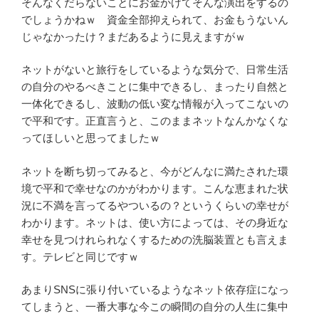
そんなくだらないことにお金かけてそんな演出をするの
でしょうかねｗ 資金全部抑えられて、お金もうないん
じゃなかったけ？まだあるように見えますがｗ
ネットがないと旅行をしているような気分で、日常生活
の自分のやるべきことに集中できるし、まったり自然と
一体化できるし、波動の低い変な情報が入ってこないの
で平和です。正直言うと、このままネットなんかなくな
ってほしいと思ってましたｗ
ネットを断ち切ってみると、今がどんなに満たされた環
境で平和で幸せなのかがわかります。こんな恵まれた状
況に不満を言ってるやついるの？というくらいの幸せが
わかります。ネットは、使い方によっては、その身近な
幸せを見つけれられなくするための洗脳装置とも言えま
す。テレビと同じですｗ
あまりSNSに張り付いているようなネット依存症になっ
てしまうと、一番大事な今この瞬間の自分の人生に集中