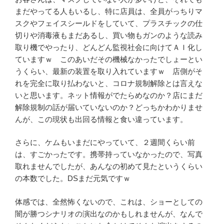
まだやってる人もいるし、特に店員は、全員がっちりマ
スクやフェイスシールドをしていて、プラスチックの仕
切りや消毒液もまだあるし、買い物もガンのような読み
取り機でやったり、どんどん監視社会に向けてＡＩ化し
ていますｗ このあいだその機械なかったでしょーとい
うくらい、最新の装置を取り入れていますｗ 店側がそ
れを完全に取り払わないと、コロナ規制解除とは言えな
いと思います。ネット情報がでたらめなのか？店にまだ
解除規制の話が届いていないのか？どっちかわかりませ
んが、この現状も出回る情報と食い違っています。
さらに、ケムもいまだにやっていて、２週間くらい前
は、すごかったです。携帯持っていなかったので、写真
取れませんでしたが、あんなの初めて見たというくらい
の本数でした。DSまだ元気ですｗ
体感では、全然怖くないので、これは、ショーとしての
闇が勝つシナリオの演出なのかもしれませんが、なんで