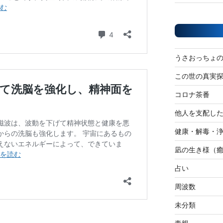
うさおっちょ
この世の真実
コロナ茶番
他人を支配し
健康・解毒・
凪の生き様（
占い
周波数
未分類