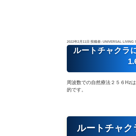
投
2022年2月11日
投稿者:
UNIVERSAL LIVING 
稿
ルートチャクラ
日:
1.
周波数での自然療法２５６Hz
的です。
ルートチャク