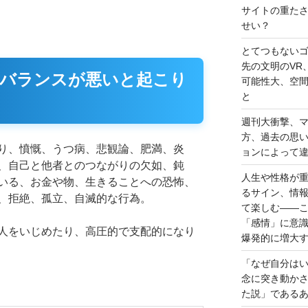
サイトの重た
せい？
とてつもない
先の文明のVR
バランスが悪いと起こり
可能性大、空
と
週刊大衝撃、
方、過去の思
り、憤慨、うつ病、悲観論、肥満、炎
ョンによって
、自己と他者とのつながりの欠如、鈍
人生や性格が
いる、お金や物、生きることへの恐怖、
るサイン、情
、拒絶、孤立、自滅的な行為。
て楽しむ――
「感情」に意
人をいじめたり、高圧的で支配的になり
爆発的に増大
「なぜ自分は
念に突き動か
た説」である