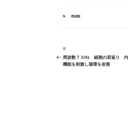
カ
周波数
テ
ゴ
リ
ー
投
前
前
稿
の
周波数７３Hz 細胞の若返り 
投
機能を刺激し循環を改善
ナ
稿
ビ
ゲ
ー
シ
ョ