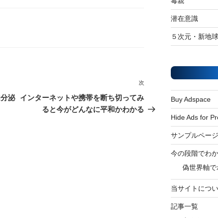
毒親
潜在意識
５次元・新地
次
次
の
内分泌
インターネットや携帯を断ち切ってみ
Buy Adspace
投
ると今がどんなに平和かわかる
Hide Ads for 
稿
サンプルペー
今の段階でわ
偽世界軸で
当サイトにつ
記事一覧