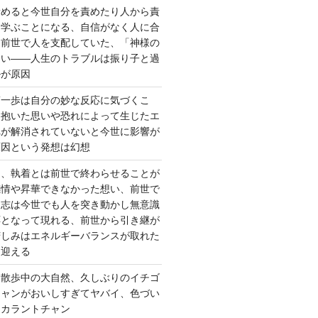
責めると今世自分を責めたり人から責
を学ぶことになる、自信がなく人に合
ら前世で人を支配していた、「神様の
ない――人生のトラブルは振り子と過
ルが原因
第一歩は自分の妙な反応に気づくこ
く抱いた思いや恐れによって生じたエ
れが解消されていないと今世に影響が
原因という発想は幻想
ー、執着とは前世で終わらせることが
感情や昇華できなかった想い、前世で
た志は今世でも人を突き動かし無意識
応となって現れる、前世から引き継が
苦しみはエネルギーバランスが取れた
を迎える
 散歩中の大自然、久しぶりのイチゴ
チャンがおいしすぎてヤバイ、色づい
クカラントチャン