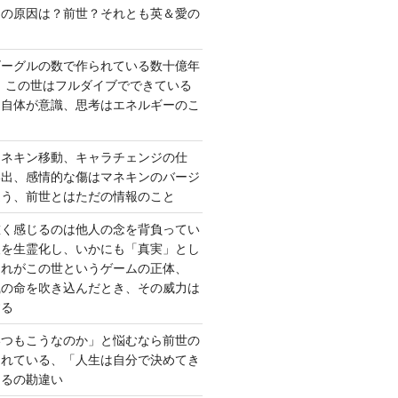
さの原因は？前世？それとも英＆愛の
ゴーグルの数で作られている数十億年
、この世はフルダイブでできている
間自体が意識、思考はエネルギーのこ
マネキン移動、キャラチェンジの仕
い出、感情的な傷はマネキンのバージ
違う、前世とはただの情報のこと
重く感じるのは他人の念を背負ってい
報を生霊化し、いかにも「真実」とし
これがこの世というゲームの正体、
識の命を吹き込んだとき、その威力は
する
いつもこうなのか」と悩むなら前世の
されている、「人生は自分で決めてき
あるの勘違い