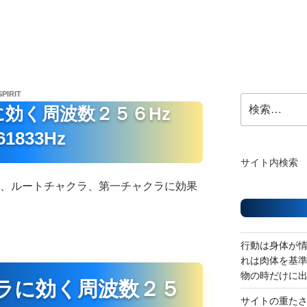
SPIRIT
検
に効く周波数２５６Hz
索:
61833Hz
サイト内検索
は、ルートチャクラ、第一チャクラに効果
行動は身体が
れは肉体を基
物の時だけに
ラに効く周波数２５
サイトの重た