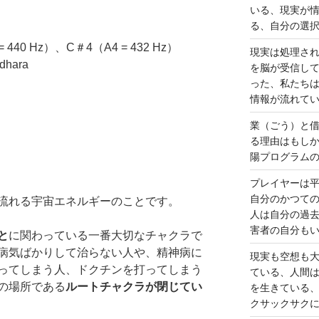
いる、現実が
る、自分の選
40 Hz）、C＃4（A4 = 432 Hz）
現実は処理さ
hara
を脳が受信し
った、私たち
情報が流れて
業（ごう）と
る理由はもし
陽プログラム
プレイヤーは
自分のかつて
流れる宇宙エネルギーのことです。
人は自分の過
害者の自分も
と
に関わっている一番大切なチャクラで
病気ばかりして治らない人や、精神病に
現実も空想も
ってしまう人、ドクチンを打ってしまう
ている、人間
の場所である
ルートチャクラが閉じてい
を生きている
クサックサク