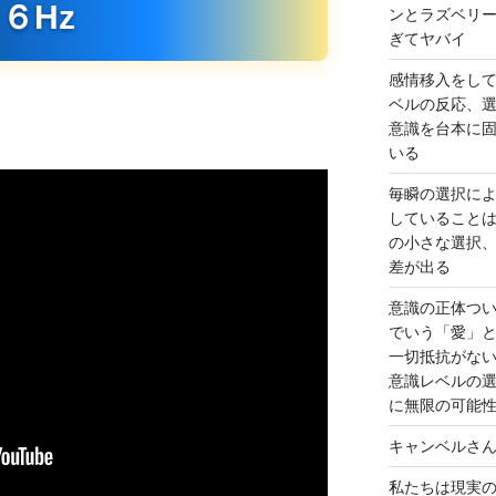
６Hz
ンとラズベリ
ぎてヤバイ
感情移入をし
ベルの反応、
意識を台本に
いる
毎瞬の選択に
していること
の小さな選択
差が出る
意識の正体つ
でいう「愛」
一切抵抗がな
意識レベルの
に無限の可能
キャンベルさ
私たちは現実