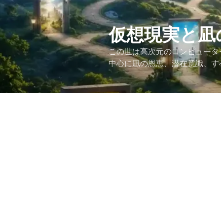
コ
ン
テ
仮想現実と凪
ン
この世は高次元のコンピュータ
ツ
中心に凪の恩恵、潜在意識、す
へ
ス
キ
ッ
プ