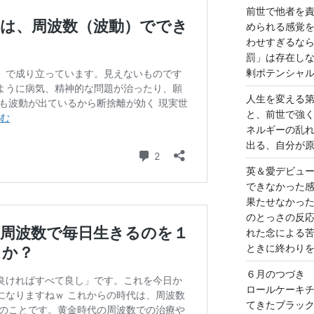
前世で他者を
められる感覚
わせすぎるな
罰」は存在し
剰ポテンシャ
人生を変える
と、前世で強
ネルギーの乱
出る、自分が
英＆愛デビュ
できなかった
果たせなかっ
のとっさの反
れた念による
ときに終わり
６月のつづき
ロールケーキ
てきたブラッ