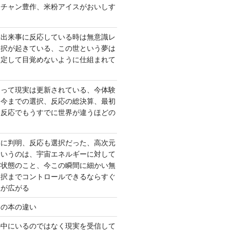
ーチャン豊作、米粉アイスがおいしす
て出来事に反応している時は無意識レ
選択が起きている、この世という夢は
固定して目覚めないように仕組まれて
よって現実は更新されている、今体験
は今までの選択、反応の総決算、最初
、反応でもうすでに世界が違うほどの
いに判明、反応も選択だった、高次元
というのは、宇宙エネルギーに対して
い状態のこと、今この瞬間に細かい無
選択までコントロールできるならすぐ
性が広がる
んの本の違い
の中にいるのではなく現実を受信して