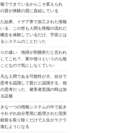
情報でできているからこそ変えられ
択の質が体験の質に直結している
れた結果、イデア界で加工された情報
ている、この世も人間も情報の流れだ
は概念を体験しているだけ、宇宙とは
いるシステムのことだった
借りの違い、地球が刑務所だと言われ
かしてこれ？、業や借りというのも陰
のことなので気にしなくていい
平凡な人間である可能性が大、自分で
の思考を認識して親だと認識する、他
去の思考だった、被害者意識の時は加
いる証拠
大きな一つの情報システムの中で起き
はそれぞれ自分専用に処理された現実
、錯覚を取り除くだけで人生がラクラ
に進むようになる