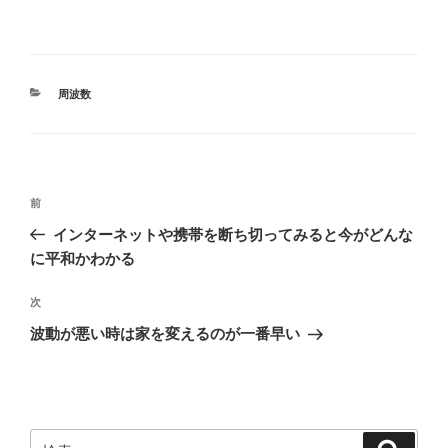
カ
周波数
テ
ゴ
リ
ー
投
前
前
稿
の
インターネットや携帯を断ち切ってみると今がどんな
ナ
投
に平和かわかる
ビ
稿
ゲ
次
次
の
ー
波動が悪い時は家を変えるのが一番早い
投
シ
稿
ョ
ン
検
検