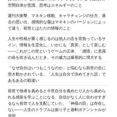
空間自体が意識、思考はエネルギーのこと
週刊大衝撃、マネキン移動、キャラチェンジの仕方、過
去の思い出、感情的な傷はマネキンのバージョンによっ
て違う、前世とはただの情報のこと
人生や性格が重く感じるのは他人の念を背負っているサ
イン、情報を生霊化し、いかにも「真実」として楽しむ
――これがこの世というゲームの正体、「感情」に意識
の命を吹き込んだとき、その威力は爆発的に増大する
「なぜ自分はいつもこうなのか」と悩むなら前世の念に
突き動かされている、「人生は自分で決めてきた説」で
あるあるの勘違い
前世で他者を責めると今世自分を責めたり人から責めら
れる感覚を学ぶことになる、自信がなく人に合わせすぎ
るなら前世で人を支配していた、「神様の罰」は存在し
ない――人生のトラブルは振り子と過剰ポテンシャルが
原因