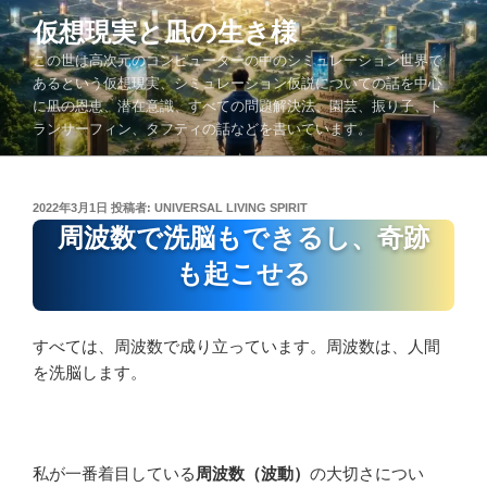
コ
仮想現実と凪の生き様
ン
この世は高次元のコンピューターの中のシミュレーション世界で
テ
あるという仮想現実、シミュレーション仮説についての話を中心
ン
に凪の恩恵、潜在意識、すべての問題解決法、園芸、振り子、ト
ツ
ランサーフィン、タフティの話などを書いています。
へ
ス
キ
投
2022年3月1日
投稿者:
UNIVERSAL LIVING SPIRIT
ッ
稿
周波数で洗脳もできるし、奇跡
プ
日:
も起こせる
すべては、周波数で成り立っています。周波数は、人間
を洗脳します。
私が一番着目している
周波数（波動）
の大切さについ