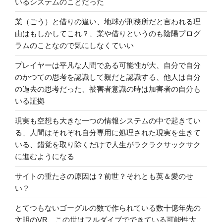
いるシステムのことだった
業（ごう）と借りの違い、地球が刑務所だと言われる理
由はもしかしてこれ？、業や借りというのも陰陽プログ
ラムのことなので気にしなくていい
プレイヤーは平凡な人間である可能性が大、自分で自分
のかつての思考を認識して親だと認識する、他人は自分
の過去の思考だった、被害者意識の時は加害者の自分も
いる証拠
現実も空想も大きな一つの情報システムの中で起きてい
る、人間はそれぞれ自分専用に処理された現実を生きて
いる、錯覚を取り除くだけで人生がラクラクサックサク
に進むようになる
サイトの重たさの原因は？前世？それとも英＆愛のせ
い？
とてつもないゴーグルの数で作られている数十億年先の
文明のVR、この世はフルダイブでできている可能性大、