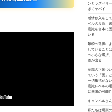
ンとラズベリ
ぎてヤバイ
感情移入をし
ベルの反応、
意識を台本に
いる
毎瞬の選択に
していること
の小さな選択
差が出る
意識の正体つ
でいう「愛」
一切抵抗がな
意識レベルの
に無限の可能
キャンベルさ
私たちは現実