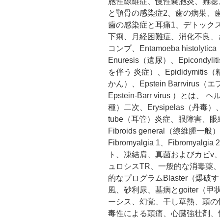
胞性線維症、慢性嚢胞炎、難聴
と顎骨の感染症2、歯の病巣、
歯の感染症と耳痛1、デトック
下痢、月経困難症、消化不良、
コンプ、Entamoeba histolyt
Enuresis（遺尿）、Epicondy
を伴う 炎症）、Epididymitis
かん）、Epstein Barrvir
Epstein-Barr virus ）
種）二次、Erysipelas（丹毒）、E
tube（耳管）炎症、眼障害、
Fibroids general（線維腫一
Fibromyalgia 1、Fibrom
ト、凍結肩、真菌およびカビv
ュロシスTR、一般的な消毒薬
的なプログラムBlaster（爆
風、砂利尿、墓病とgoiter（
ーシス、幻覚、干し草熱、頭の
毒性による頭痛、心臓強壮剤、