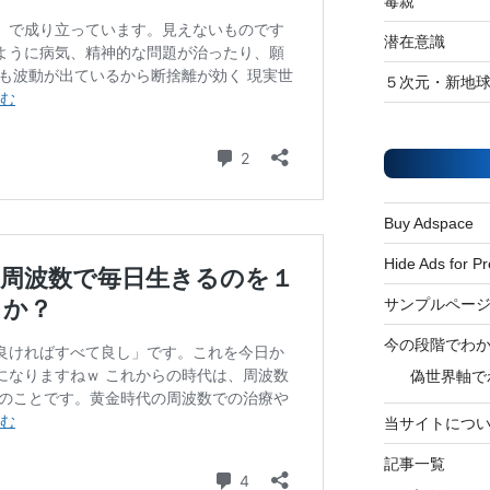
毒親
潜在意識
５次元・新地
Buy Adspace
Hide Ads for 
サンプルペー
今の段階でわ
偽世界軸で
当サイトにつ
記事一覧