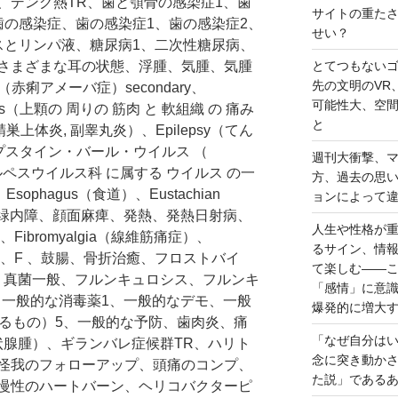
、デング熱TR、歯と顎骨の感染症1、歯
サイトの重た
歯の感染症、歯の感染症1、歯の感染症2、
せい？
スとリンパ液、糖尿病1、二次性糖尿病、
さまざまな耳の状態、浮腫、気腫、気腫
とてつもない
先の文明のVR
ica （赤痢アメーバ症）secondary、
可能性大、空
litis（上顆の 周りの 筋肉 と 軟組織 の 痛み
と
（精巣上体炎, 副睾丸炎）、Epilepsy（てん
us（エプスタイン・バール・ウイルス （
週刊大衝撃、
とは、 ヘルペスウイルス科 に属する ウイルス の一
方、過去の思
sophagus（食道）、Eustachian
ョンによって
眼緑内障、顔面麻痺、発熱、発熱日射病、
人生や性格が
般）、Fibromyalgia（線維筋痛症）、
るサイン、情
yalgia 2、F 、鼓腸、骨折治癒、フロストバイ
て楽しむ――
、真菌一般、フルンキュロシス、フルンキ
「感情」に意
、一般的な消毒薬1、一般的なデモ、一般
爆発的に増大
破するもの）5、一般的な予防、歯肉炎、痛
「なぜ自分は
甲状腺腫）、ギランバレ症候群TR、ハリト
念に突き動か
怪我のフォローアップ、頭痛のコンプ、
た説」である
慢性のハートバーン、ヘリコバクターピ