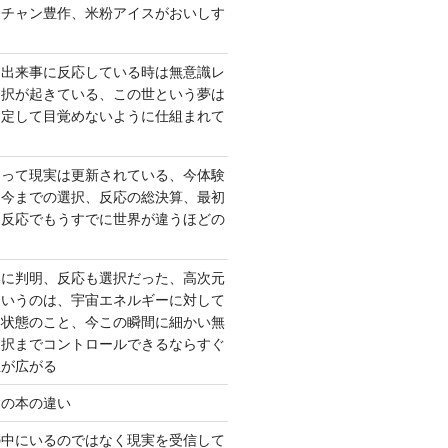
ーチャン豊作、米粉アイスがおいしす
て出来事に反応している時は無意識レ
選択が起きている、この世という夢は
固定して目覚めないように仕組まれて
よって現実は更新されている、今体験
は今までの選択、反応の総決算、最初
、反応でもうすでに世界が違うほどの
いに判明、反応も選択だった、高次元
というのは、宇宙エネルギーに対して
い状態のこと、今この瞬間に細かい無
選択までコントロールできるならすぐ
性が広がる
んの本の違い
の中にいるのではなく現実を受信して