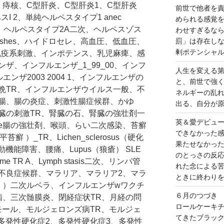
、痔核、C型肝炎、C型肝炎1、C型肝炎
前世で他者を
I 2、単純ヘルペスタイプ1 anec
められる感覚
mp、ヘルペスタイプ2A二次、ヘルペスゾス
わせすぎるな
lashes、ハイドロセレ、高血圧、低血圧、
罰」は存在し
剰ポテンシャ
免疫系刺激、インポテンス、乳児麻痺、感
ザ、インフルエンザ_1_99_00、インフ
人生を変える
ルエンザ2003 2004 1、インフルエンザの
と、前世で強
晩TR、インフルエンザウイルス一般、不
ネルギーの乱
腸、腸の炎症、刺激性腸症候群、かゆ
出る、自分が
臓の刺激TR、腎臓の石、腎臓の強壮剤一
英＆愛デビュ
arge腸の強壮剤、喉頭、らい二次感染、苔癬
できなかった
（扁平苔癬 ）_TR、Lichen_sclerosus（硬化
果たせなかっ
機能障害、腰痛、Lupus（狼瘡） SLE
のとっさの反
 TR A、Lymph stasis二次、リンパ管
れた念による
不良症候群、マラリア、マラリア2、マラ
ときに終わり
麻疹 ）二次ルベラ、インフルエンザwワクチ
６月のつづき
病、三次髄膜炎、閉経症状TR、月経の問
ロールケーキ
モール、モルジェロンズ病TR、モルジェ
てきたブラッ
多発性硬化症2、多発性硬化症3、多発性