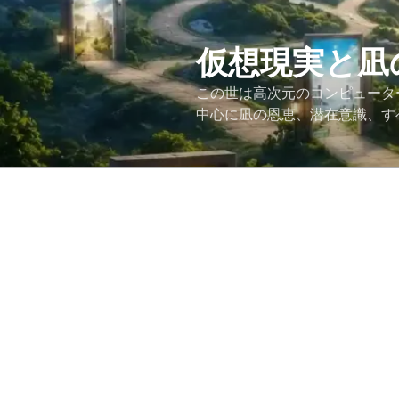
コ
ン
テ
仮想現実と凪
ン
この世は高次元のコンピュータ
ツ
中心に凪の恩恵、潜在意識、す
へ
ス
キ
ッ
プ