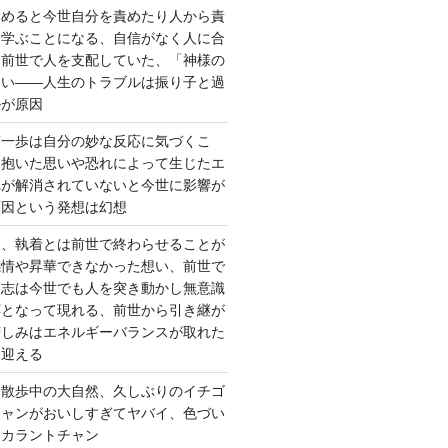
責めると今世自分を責めたり人から責
を学ぶことになる、自信がなく人に合
ら前世で人を支配していた、「神様の
ない――人生のトラブルは振り子と過
ルが原因
第一歩は自分の妙な反応に気づくこ
く抱いた思いや恐れによって生じたエ
れが解消されていないと今世に影響が
原因という発想は幻想
ー、執着とは前世で終わらせることが
感情や昇華できなかった想い、前世で
た志は今世でも人を突き動かし無意識
応となって現れる、前世から引き継が
苦しみはエネルギーバランスが取れた
を迎える
 散歩中の大自然、久しぶりのイチゴ
チャンがおいしすぎてヤバイ、色づい
クカラントチャン