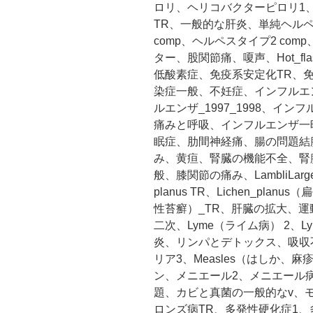
ロリ、ヘリコバクターピロリ1
TR、一般的な肝炎、単純ヘルペス
comp、ヘルペスタイプ2 co
ター、股関節痛、嗄声、Hot_f
低酸素症、免疫系安定化TR、
染症一般、不妊症、インフルエン
ルエンザ_1997_1998、インフ
痛みと呼吸、インフルエンザ一
眠症、肋間神経痛、腸の問題結
み、黄疸、腎臓の機能不全、腎
般、膝関節の痛み、LambliL
planus TR、Lichen_planus
性苔癬）_TR、肝臓の拡大、運動
二次、Lyme（ライム病） 2、Lyme
炎、リンパとデトックス、吸収
リア3、Measles（はしか、
ン、メニエール2、メニエール
題、カビと真菌の一般的なv、
ロンズ病TR、多発性硬化症1、