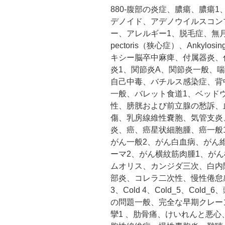
880-腹部の炎症、膿瘍、膿瘍
デノイド、アデノウイルスコンプ、
ー、アレルギー1、脱毛症、無月
pectoris（狭心症）、Ankylos
キシー脳卒中麻痺、付属器炎、
炎1、関節炎A、関節炎一般、
自己中毒、バチルス感染症、背
一般、バレット食道1、ベッド
性、膀胱および前立腺の愁訴、
傷、乳房線維性嚢胞、気管支炎
炎、癌、癌星状細胞腫、癌一般
がん一般2、がん白血病、がん
ーマ2、がん横紋筋肉腫1、が
ムオリス、カンジダ三次、白内
部炎、コレラ二次性、慢性倦怠感症候群
3、Cold 4、Cold_5、Co
の問題一般、完全な早期クレー
攣1 、肋骨痛、けいれんと悪