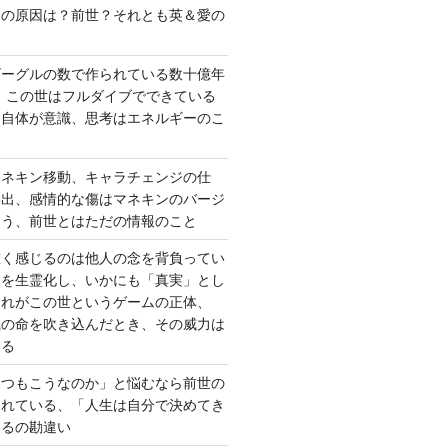
さの原因は？前世？それとも英＆愛の
ゴーグルの数で作られている数十億年
、この世はフルダイブでできている
間自体が意識、思考はエネルギーのこ
マネキン移動、キャラチェンジの仕
い出、感情的な傷はマネキンのバージ
違う、前世とはただの情報のこと
重く感じるのは他人の念を背負ってい
報を生霊化し、いかにも「真実」とし
これがこの世というゲームの正体、
識の命を吹き込んだとき、その威力は
する
いつもこうなのか」と悩むなら前世の
されている、「人生は自分で決めてき
あるの勘違い