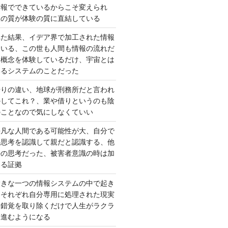
情報でできているからこそ変えられ
択の質が体験の質に直結している
れた結果、イデア界で加工された情報
ている、この世も人間も情報の流れだ
は概念を体験しているだけ、宇宙とは
いるシステムのことだった
借りの違い、地球が刑務所だと言われ
かしてこれ？、業や借りというのも陰
のことなので気にしなくていい
平凡な人間である可能性が大、自分で
の思考を認識して親だと認識する、他
去の思考だった、被害者意識の時は加
いる証拠
大きな一つの情報システムの中で起き
はそれぞれ自分専用に処理された現実
、錯覚を取り除くだけで人生がラクラ
に進むようになる