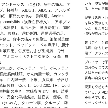
いる、現実が
1、アシドーシス、にきび、急性の痛み、ア
る、自分の選
接着剤、AIDS 1、AIDS 2、アレルギ
経、肛門のかゆみ、動脈瘤、Angina
現実は処理さ
ing spondylitis（強直性脊椎炎）、アポプレ
を脳が受信し
付属器炎1、食欲不振、動脈硬化症、関節
った、私たち
喘息、喘息2、運動失調、運動選手の足、
情報が流れて
中痛1、背中の痛みと痙攣1、細菌感染症
業（ごう）と
ウェット、ベッドソア、ベル麻痺1、胆汁
る理由はもし
血液疾患、骨疾患および歯周病、骨外
陽プログラム
、ブボニックペスト二次感染、火傷、嚢
プレイヤーは
1、
自分のかつて
維持二次、がんメラノーマ1、がんメラノ
人は自分の過
ん横紋筋肉腫胚、がん肉腫一般、カンクラ
害者の自分も
障、白内障一般、下痢、脳麻痺、子宮頸
、Cold 1、Cold 2005 TR、Cold
現実も空想も
ld_6、頭胸部の寒さ、大腸炎および下痢、結腸
ている、人間
ン、完全な早期感染、結膜炎、便秘、痙
を生きている
心、けいれん、クローン病、クループ、嚢
クサックサク