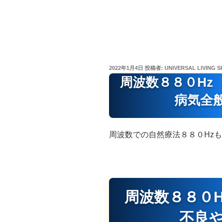
投
2022年1月4日
投稿者:
UNIVERSAL LIVING S
稿
周波数８８０Hz
日:
病気全
周波数での自然療法８８０Hz
周波数８８０
不良