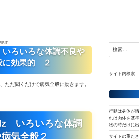
PIRIT
検
 いろいろな体調不良や
索:
般に効果的 ２
サイト内検索
も、ただ聞くだけで病気全般に効きます。
行動は身体が
れは肉体を基
Hz いろいろな体調
物の時だけに
や病気全般２
サイトの重た