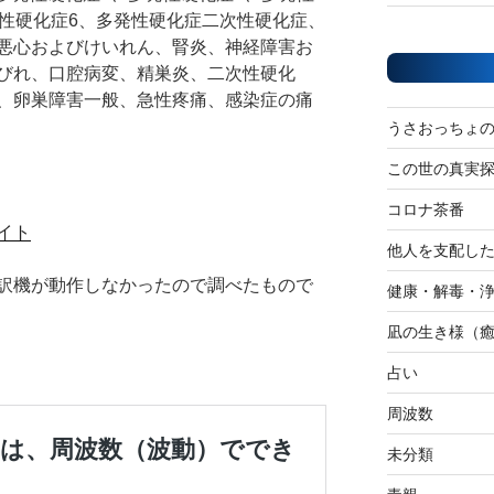
​発性硬化症6、多発性硬化症二次性硬化症、
悪心およびけいれん、腎炎、神経障害お
びれ、口腔病変、精巣炎、二次性硬化
、卵巣障害一般、急性疼痛、感染症の痛
うさおっちょ
この世の真実
コロナ茶番
イト
他人を支配し
訳機が動作しなかったので調べたもので
健康・解毒・
凪の生き様（
占い
周波数
未分類