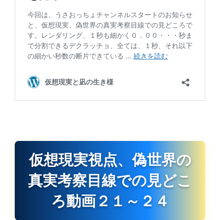
仮想現実視点、偽世界の
真実考察目線での見どこ
ろ動画２１～２４