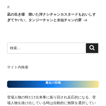
ビ
稿
ゲ
次
次
の
ー
凪の生き様 焼いた洋ナシチャンカスタードもおいしす
投
シ
ぎてヤバい、タンジーチャンと水仙チャンの芽
稿
ョ
ン
検
検
索
索:
サイト内検索
最近の投稿
登場人物の時だけ出来事に振り回され反応的になる、登
場人物を抜け出している時は自動的に無限を選択してい