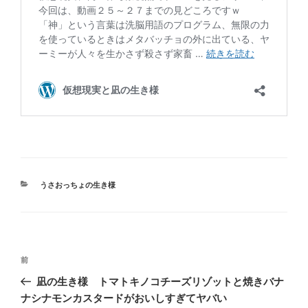
カ
うさおっちょの生き様
テ
ゴ
リ
ー
投
前
前
稿
の
凪の生き様 トマトキノコチーズリゾットと焼きバナ
ナ
投
ナシナモンカスタードがおいしすぎてヤバい