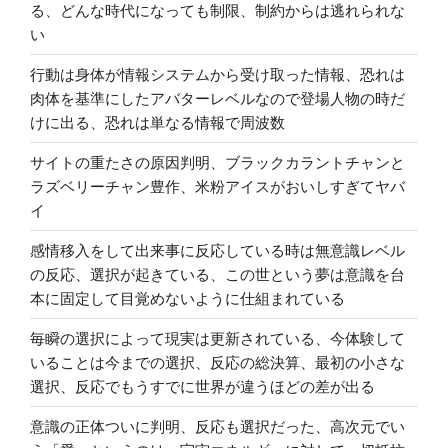
る、どんな時代になっても制限、制約からは逃れられな
い
行動は身体が情報システムから受け取った情報、恐れは
肉体を基準にしたアバターレベルなので登場人物の時だ
けに出る、恐れは単なる情報で周波数
サイトの重たさの原因判明、ブラックカラントチャンと
ラズベリーチャン豊作、米粉アイスがおいしすぎてヤバ
イ
感情移入をして出来事に反応している時は無意識レベル
の反応、選択が起きている、この世という夢は意識を台
本に固定して目覚めないように仕組まれている
毎瞬の選択によって現実は更新されている、今体験して
いることは今までの選択、反応の総決算、最初の小さな
選択、反応でもうすでに世界が違うほどの差が出る
意識の正体ついに判明、反応も選択だった、高次元でい