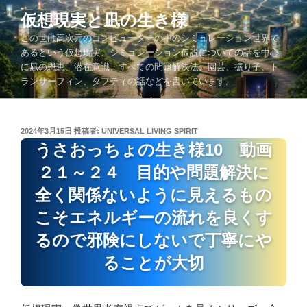
コ
仮想現実と凪の生き様
ン
この世は高次元のコンピューターの中のシミュレーション世界で
テ
あるという仮想現実、シミュレーション仮説についての話を中心
ン
に凪の恩恵、潜在意識、すべての問題解決法、園芸、振り子、ト
ツ
ランサーフィン、タフティの話などを書いています。
へ
ス
キ
投
2024年3月15日
投稿者:
UNIVERSAL LIVING SPIRIT
ッ
稿
うさおっちょの生き様10 動画
プ
日:
２１～２４ 目的や問題解決に
全く関係ないように見えるもの
こそエネルギーの流れを良くす
るので邪険にしないで丁寧にや
ることが大切